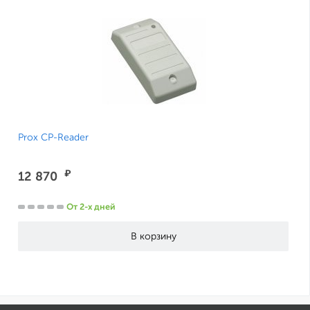
Prox CP-Reader
₽
12 870
От 2-х дней