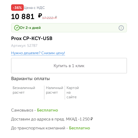
-36%
Цена с НДС
10 881
₽
17 222
₽
От 2-х дней
i
Prox CP-KCY-USB
Артикул:
52787
Нужно дешевле? Снизим цену!
Купить в 1 клик
Варианты оплаты
Безналичный
Наличный
Картой
расчет
расчет
на
сайте
Самовывоз -
Бесплатно
Доставим до адреса в пред. МКАД -1 250 ₽
До транспортных компаний -
Бесплатно