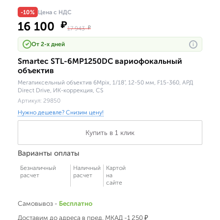
-10%
Цена с НДС
16 100
₽
17 943
₽
От 2-х дней
i
Smartec STL-6MP1250DC вариофокальный
объектив
Мегапиксельный объектив 6Mpix, 1/18", 12-50 мм, F15-360, АРД
Direct Drive, ИК-коррекция, CS
Артикул:
29850
Нужно дешевле? Снизим цену!
Купить в 1 клик
Варианты оплаты
Безналичный
Наличный
Картой
расчет
расчет
на
сайте
Самовывоз -
Бесплатно
Доставим до адреса в пред. МКАД -1 250 ₽