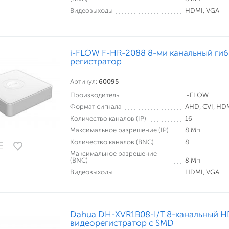
Видеовыходы
HDMI, VGA
i-FLOW F-HR-2088 8-ми канальный ги
регистратор
Артикул:
60095
Производитель
i-FLOW
Формат сигнала
AHD, CVI, HDMI
Количество каналов (IP)
16
Максимальное разрешение (IP)
8 Мп
Количество каналов (BNC)
8
Максимальное разрешение
(BNC)
8 Мп
Видеовыходы
HDMI, VGA
Dahua DH-XVR1B08-I/T 8-канальный H
видеорегистратор c SMD