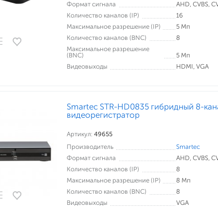
Формат сигнала
AHD, CVBS, CVI
Количество каналов (IP)
16
Максимальное разрешение (IP)
5 Мп
Количество каналов (BNC)
8
Максимальное разрешение
(BNC)
5 Мп
Видеовыходы
HDMI, VGA
Smartec STR-HD0835 гибридный 8-ка
видеорегистратор
Артикул:
49655
Производитель
Smartec
Формат сигнала
AHD, CVBS, CVI
Количество каналов (IP)
8
Максимальное разрешение (IP)
8 Мп
Количество каналов (BNC)
8
Видеовыходы
VGA