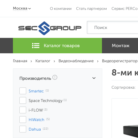
Москва
О компании
Стать партнером
Сервис PERCo
Каталог товаров
Монтаж
Главная
Каталог
Видеонаблюдение
Видеорегистратор
8-ми 
Производитель
Сортировка:
Smartec
 (1)
Space Technology
 (1)
i-FLOW
 (3)
HiWatch
 (5)
Dahua
 (22)