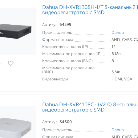
Dahua DH-XVR1B08H-I/T 8-канальный
видеорегистратор c SMD
Артикул:
64599
Производитель
Dahua
Формат сигнала
AHD, CVBS, CVI
Количество каналов (IP)
12
Максимальное разрешение (IP)
6 Мп
Количество каналов (BNC)
8
Максимальное разрешение
(BNC)
5 Мп
Видеовыходы
HDMI, VGA
Dahua DH-XVR4108C-I(V2.0) 8-каналь
видеорегистратор c SMD
Артикул:
64600
Производитель
Dahua
Формат сигнала
AHD, CVBS, CVI