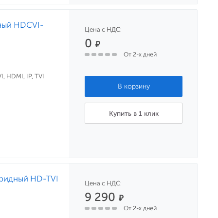
ный HDCVI-
Цена с НДС:
0
₽
От 2-х дней
, HDMI, IP, TVI
Купить в 1 клик
бридный HD-TVI
Цена с НДС:
9 290
₽
От 2-х дней