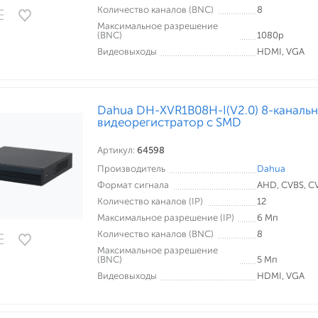
Количество каналов (BNC)
8
Максимальное разрешение
(BNC)
1080p
Видеовыходы
HDMI, VGA
Dahua DH-XVR1B08H-I(V2.0) 8-каналь
видеорегистратор c SMD
Артикул:
64598
Производитель
Dahua
Формат сигнала
AHD, CVBS, CVI
Количество каналов (IP)
12
Максимальное разрешение (IP)
6 Мп
Количество каналов (BNC)
8
Максимальное разрешение
(BNC)
5 Мп
Видеовыходы
HDMI, VGA