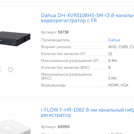
Dahua DH-XVR5108HS-5M-I3 8-каналь
видеорегистратор с FR
Артикул:
59738
Производитель
Dahua
Формат сигнала
AHD, CVBS, CVI
Количество каналов (IP)
12
Максимальное разрешение (IP)
6 Мп
Количество каналов (BNC)
8
Максимальное разрешение
(BNC)
5 Мп
Видеовыходы
HDMI, VGA
i-FLOW F-HR-1082 8-ми канальный ги
регистратор
Артикул:
60090