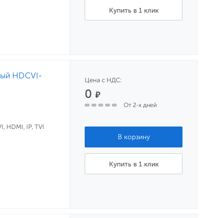
Купить в 1 клик
ный HDCVI-
Цена с НДС:
0
₽
От 2-х дней
, HDMI, IP, TVI
Купить в 1 клик