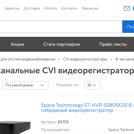
Гарантия
Доставка
Оплата
Контакты
Вакансии
Акции
Стать партнером
Прайс листы
 для систем видеонаблюдения
CVI видеорегистраторы
8-ми кан
канальные CVI видеорегистрато
Показать по:
По умолчанию
30
Space Technology ST-HVR-S0805X20 8
гибридный видеорегистратор
Артикул:
65753
Производитель
Space Techno