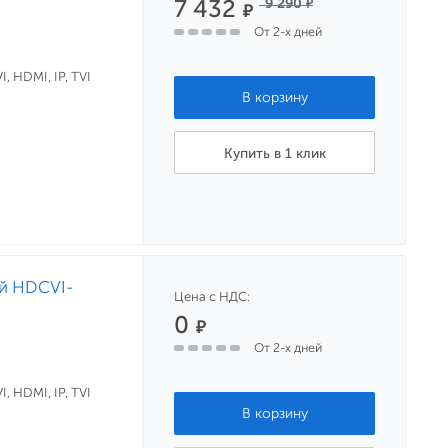
7 432
9 290
₽
₽
От 2-х дней
, HDMI, IP, TVI
Купить в 1 клик
ый HDCVI-
Цена с НДС:
0
₽
От 2-х дней
, HDMI, IP, TVI