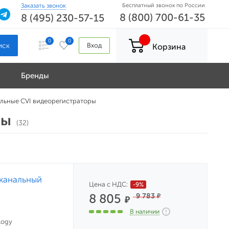
Заказать звонок
Бесплатный звонок по России
8 (800) 700-61-35
8 (495) 230-57-15
0
0
Вход
Корзина
Бренды
альные CVI видеорегистраторы
ры
(32)
-канальный
Цена с НДС:
-9%
8 805
9 783
₽
₽
В наличии
logy