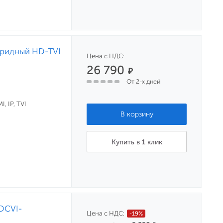
бридный HD-TVI
Цена с НДС:
26 790
₽
От 2-х дней
, IP, TVI
Купить в 1 клик
DCVI-
Цена с НДС:
-19%