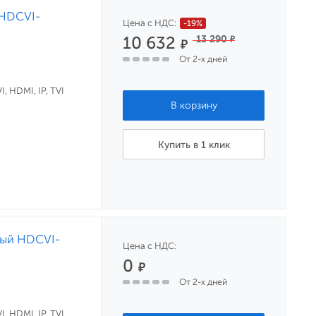
 HDCVI-
Цена с НДС:
-19%
10 632
13 290
₽
₽
От 2-х дней
, HDMI, IP, TVI
Купить в 1 клик
ный HDCVI-
Цена с НДС:
0
₽
От 2-х дней
, HDMI, IP, TVI