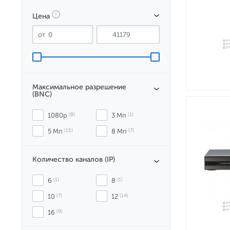
Цена
Максимальное разрешение
(BNC)
1080p
 (8)
3 Мп
 (1)
5 Мп
 (15)
8 Мп
 (7)
Количество каналов (IP)
6
 (1)
8
 (1)
10
 (7)
12
 (14)
16
 (9)