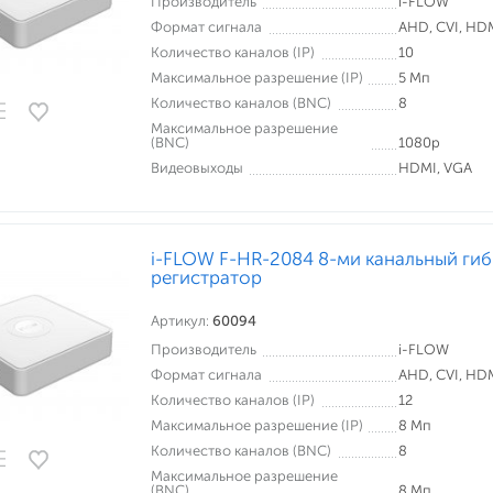
Производитель
i-FLOW
Формат сигнала
AHD, CVI, HDMI
Количество каналов (IP)
10
Максимальное разрешение (IP)
5 Мп
Количество каналов (BNC)
8
Максимальное разрешение
(BNC)
1080p
Видеовыходы
HDMI, VGA
i-FLOW F-HR-2084 8-ми канальный ги
регистратор
Артикул:
60094
Производитель
i-FLOW
Формат сигнала
AHD, CVI, HDMI
Количество каналов (IP)
12
Максимальное разрешение (IP)
8 Мп
Количество каналов (BNC)
8
Максимальное разрешение
(BNC)
8 Мп