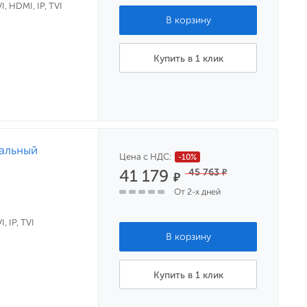
, HDMI, IP, TVI
Купить в 1 клик
нальный
Цена с НДС:
-10%
41 179
45 763
₽
₽
От 2-х дней
, IP, TVI
Купить в 1 клик