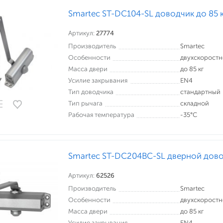
Smartec ST-DC104-SL доводчик до 85 
Артикул:
27774
Производитель
Smartec
Особенности
двухскорост
Масса двери
до 85 кг
Усилие закрывания
EN4
Тип доводчика
стандартный
Тип рычага
складной
Рабочая температура
-35°С
Smartec ST-DC204BC-SL дверной дов
Артикул:
62526
Производитель
Smartec
Особенности
двухскорост
Масса двери
до 85 кг
Усилие закрывания
EN4