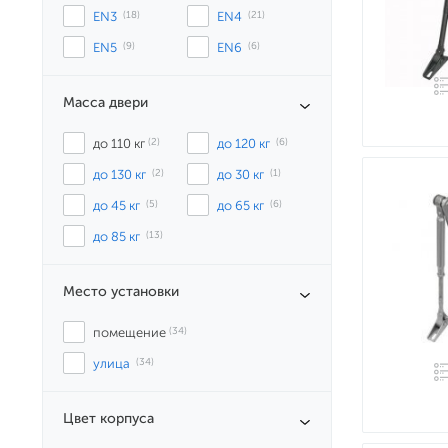
EN3
 (18)
EN4
 (21)
EN5
 (9)
EN6
 (6)
Масса двери
до 110 кг
 (2)
до 120 кг
 (6)
до 130 кг
 (2)
до 30 кг
 (1)
до 45 кг
 (5)
до 65 кг
 (6)
до 85 кг
 (13)
Место установки
помещение
 (34)
улица
 (34)
Цвет корпуса