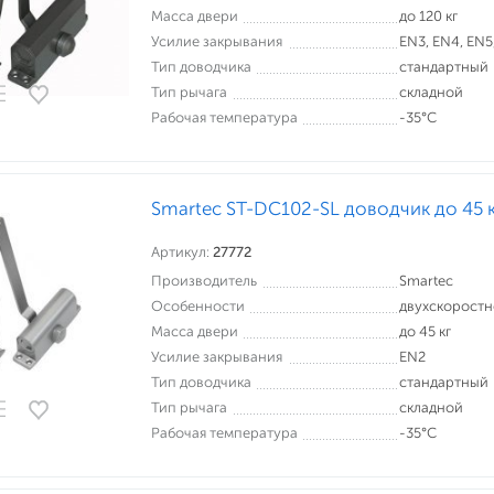
Масса двери
до 120 кг
Усилие закрывания
EN3, EN4, EN5
Тип доводчика
стандартный
Тип рычага
складной
Рабочая температура
-35°С
Smartec ST-DC102-SL доводчик до 45 
Артикул:
27772
Производитель
Smartec
Особенности
двухскорост
Масса двери
до 45 кг
Усилие закрывания
EN2
Тип доводчика
стандартный
Тип рычага
складной
Рабочая температура
-35°С