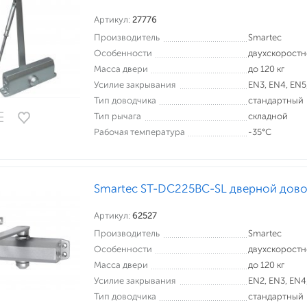
Артикул:
27776
Производитель
Smartec
Особенности
двухскорост
Масса двери
до 120 кг
Усилие закрывания
EN3, EN4, EN5
Тип доводчика
стандартный
Тип рычага
складной
Рабочая температура
-35°С
Smartec ST-DC225BC-SL дверной дов
Артикул:
62527
Производитель
Smartec
Особенности
двухскорост
Масса двери
до 120 кг
Усилие закрывания
EN2, EN3, EN4
Тип доводчика
стандартный