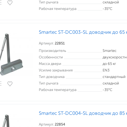
Тип рычага
складной
Рабочая температура
-35°С
Smartec ST-DC003-SL доводчик до 65 
Артикул:
22851
Производитель
Smartec
Особенности
двухскорост
Масса двери
до 65 кг
Усилие закрывания
EN3
Тип доводчика
стандартный
Тип рычага
складной
Рабочая температура
-35°С
Smartec ST-DC004-SL доводчик до 85 
Артикул:
22854