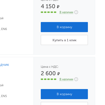
4 150
₽
В наличии
ной
, EN6
Купить в 1 клик
одчик
Цена с НДС:
2 600
₽
В наличии
ной
, EN5