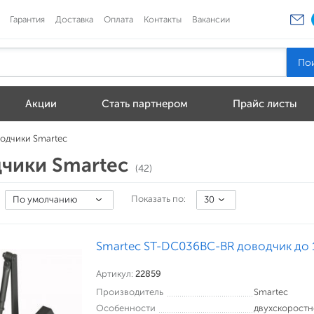
Гарантия
Доставка
Оплата
Контакты
Вакансии
Акции
Стать партнером
Прайс листы
одчики Smartec
чики Smartec
(42)
Показать по:
По умолчанию
30
Smartec ST-DC036BC-BR доводчик до 1
Артикул:
22859
Производитель
Smartec
Особенности
двухскорост