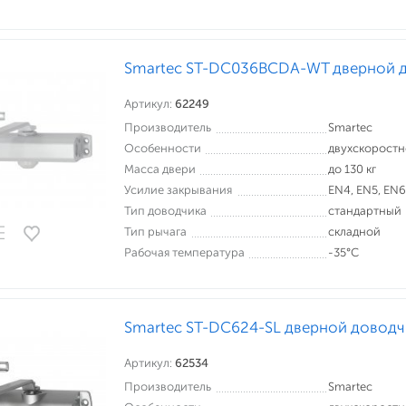
Smartec ST-DC036BCDA-WT дверной 
Артикул:
62249
Производитель
Smartec
Особенности
двухскорост
Масса двери
до 130 кг
Усилие закрывания
EN4, EN5, EN6
Тип доводчика
стандартный
Тип рычага
складной
Рабочая температура
-35°С
Smartec ST-DC624-SL дверной доводч
Артикул:
62534
Производитель
Smartec