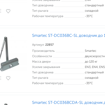
Тип доводчика
стандартный
Тип рычага
складной
Рабочая температура
-35°С
Smartec ST-DC036BC-SL доводчик до 1
Артикул:
22857
Производитель
Smartec
Особенности
двухскорост
Масса двери
до 120 кг
Усилие закрывания
EN3, EN4, EN5
Тип доводчика
стандартный
Тип рычага
складной
Рабочая температура
-35°С
Smartec ST-DC036BCDA-SL доводчик д