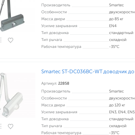
Производитель
Smartec
Особенности
двухскорост
Масса двери
до 85 кг
Усилие закрывания
EN4
Тип доводчика
стандартный
Тип рычага
складной
Рабочая температура
-35°С
Smartec ST-DC036BC-WT доводчик до 
Артикул:
22858
Производитель
Smartec
Особенности
двухскорост
Масса двери
до 120 кг
Усилие закрывания
EN3, EN4, EN5
Тип доводчика
стандартный
Тип рычага
складной
Рабочая температура
-35°С