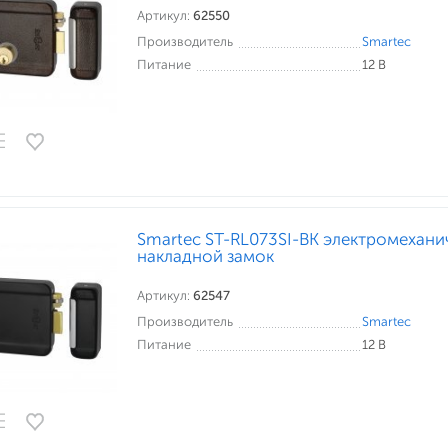
Артикул:
62550
Производитель
Smartec
Питание
12 В
Smartec ST-RL073SI-BK электромехани
накладной замок
Артикул:
62547
Производитель
Smartec
Питание
12 В