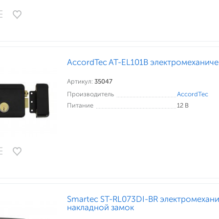
AccordTec AT-EL101B электромеханиче
Артикул:
35047
Производитель
AccordTec
Питание
12 В
Smartec ST-RL073DI-BR электромехан
накладной замок