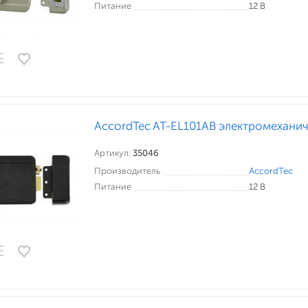
Питание
12 В
AccordTec AT-EL101AB электромехани
Артикул:
35046
Производитель
AccordTec
Питание
12 В