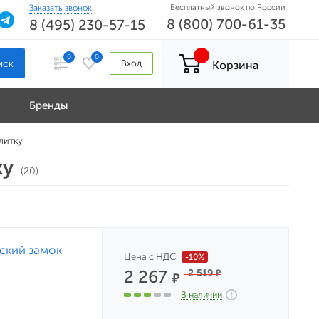
Заказать звонок
Бесплатный звонок по России
8 (800) 700-61-35
8 (495) 230-57-15
0
0
Вход
Корзина
Бренды
литку
ку
(20)
ский замок
Цена с НДС:
-10%
2 267
2 519
₽
₽
В наличии