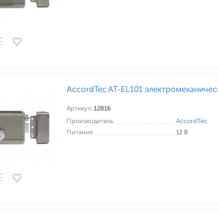
AccordTec AT-EL101 электромеханичес
Артикул:
12816
Производитель
AccordTec
Питание
12 В