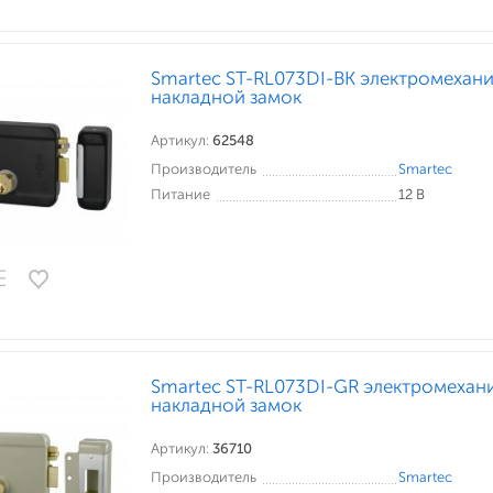
Smartec ST-RL073DI-BK электромехан
накладной замок
Артикул:
62548
Производитель
Smartec
Питание
12 В
Smartec ST-RL073DI-GR электромехан
накладной замок
Артикул:
36710
Производитель
Smartec