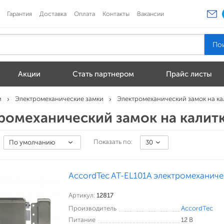
Гарантия
Доставка
Оплата
Контакты
Вакансии
Акции
Стать партнером
Прайс листы
и
Электромеханические замки
Электромеханический замок на ка
ромеханический замок на калит
Показать по:
По умолчанию
30
AccordTec AT-EL101A электромеханиче
Артикул:
12817
Производитель
AccordTec
Питание
12 В