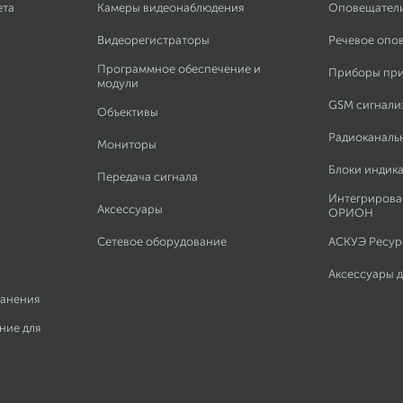
ета
Камеры видеонаблюдения
Оповещател
Видеорегистраторы
Речевое опо
Программное обеспечение и
Приборы пр
модули
GSM сигнали
Объективы
Радиоканаль
Мониторы
Блоки индик
Передача сигнала
Интегрирова
Аксессуары
ОРИОН
Сетевое оборудование
АСКУЭ Ресурс
Аксессуары 
ранения
ние для