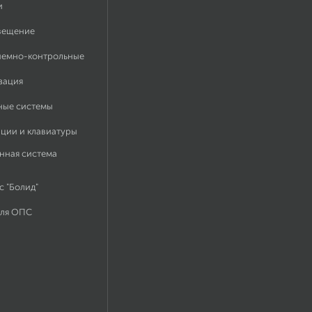
и
вещение
иемно-контрольные
зация
ные системы
ации и клавиатуры
нная система
 "Болид"
для ОПС