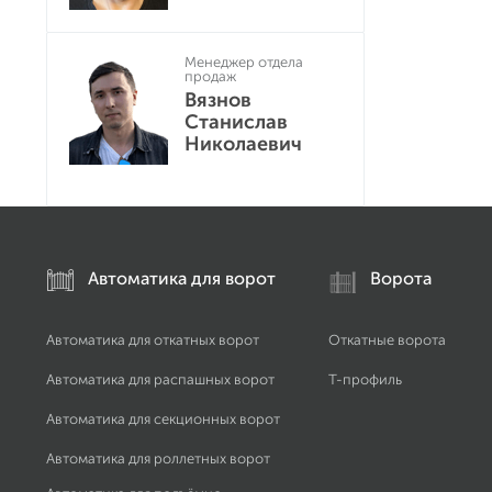
Менеджер отдела
продаж
Вязнов
Станислав
Николаевич
Автоматика для ворот
Ворота
Автоматика для откатных ворот
Откатные ворота
Автоматика для распашных ворот
Т-профиль
Автоматика для секционных ворот
Автоматика для роллетных ворот