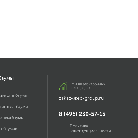
баумы
Мы на электронных
площадках
кие шлагбаумы
zakaz@sec-group.ru
ные шлагбаумы
8 (495) 230-57-15
е шлагбаумы
Политика
лагбаумов
конфиденциальности