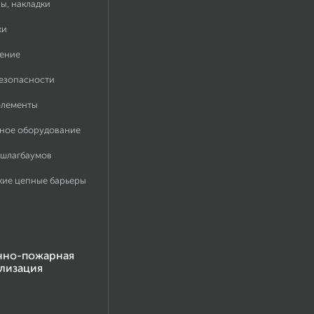
ы, накладки
ки
ение
безопасности
элементы
ное оборудование
 шлагбаумов
кие цепные барьеры
нно-пожарная
лизация