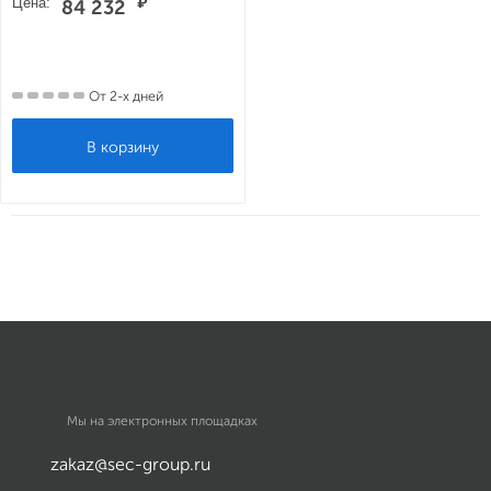
Цена:
₽
84 232
От 2-х дней
Мы на электронных площадках
zakaz@sec-group.ru