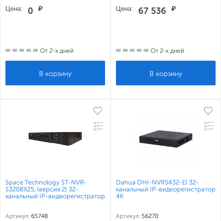
Цена:
₽
Цена:
₽
0
67 536
От 2-х дней
От 2-х дней
Space Technology ST-NVR-
Dahua DHI-NVR5432-EI 32-
S3208X25, (версия 2) 32-
канальный IP-видеорегистратор
канальный IP-видеорегистратор
4K
Артикул:
65748
Артикул:
56270