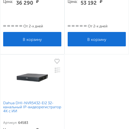
Цена:
₽
Цена:
₽
36 290
53 192
От 2-х дней
От 2-х дней
Dahua DHI-NVR5432-EI2 32-
канальный IP-видеорегистратор
4K с ИИ
Артикул:
64583