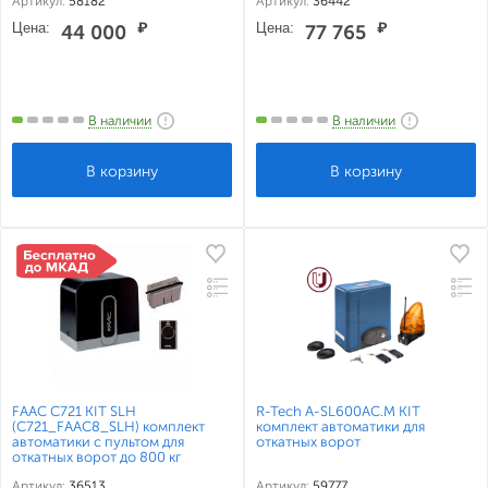
Артикул:
58182
Артикул:
36442
Цена:
₽
Цена:
₽
44 000
77 765
В наличии
В наличии
FAAC С721 KIT SLH
R-Tech A-SL600AC.M KIT
(С721_FAAC8_SLH) комплект
комплект автоматики для
автоматики с пультом для
откатных ворот
откатных ворот до 800 кг
Артикул:
36513
Артикул:
59777