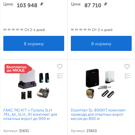
Цена:
₽
Цена:
₽
103 948
87 710
От 2-х дней
От 2-х дней
FAAC 741 KIT + Пульты SLH
DoorHan SL-800KIT комплект
741_kit_SLH_91 комплект для
привода для откатных ворот
откатных ворот до 900 кг
весом до 800 кг
Артикул:
31631
Артикул:
23610