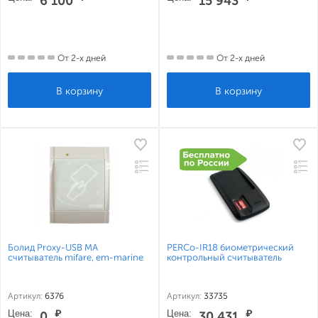
6 100
15 943
От 2-х дней
От 2-х дней
Болид Proxy-USB MA
PERCo-IR18 биометрический
считыватель mifare, em-marine
контрольный считыватель
Артикул:
6376
Артикул:
33735
Цена:
₽
Цена:
₽
0
30 431