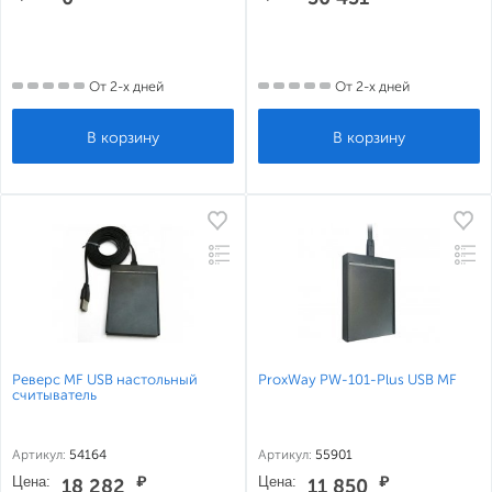
От 2-х дней
От 2-х дней
Реверс MF USB настольный
ProxWay PW-101-Plus USB MF
считыватель
Артикул:
54164
Артикул:
55901
Цена:
₽
Цена:
₽
18 282
11 850