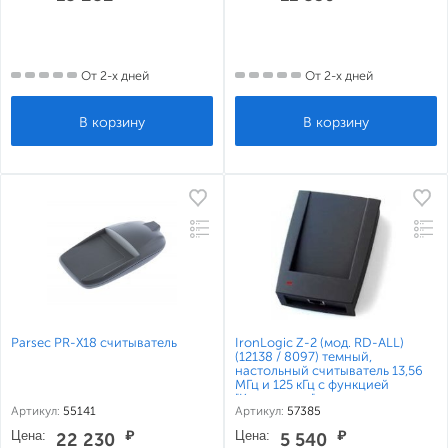
От 2-х дней
От 2-х дней
Parsec PR-X18 считыватель
IronLogic Z-2 (мод. RD-ALL)
(12138 / 8097) темный,
настольный считыватель 13,56
МГц и 125 кГц с функцией
"Клавиатура"
Артикул:
55141
Артикул:
57385
Цена:
₽
Цена:
₽
22 230
5 540