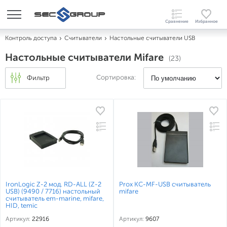
Контроль доступа
Считыватели
Настольные считыватели USB
Настольные считыватели Mifare
(23)
Сортировка:
Фильтр
IronLogic Z-2 мод. RD-ALL (Z-2
Prox КС-MF-USB считыватель
USB) (9490 / 7716) настольный
mifare
считыватель em-marine, mifare,
HID, temic
Артикул:
22916
Артикул:
9607