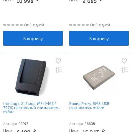
10 998
2 685
От 2-х дней
От 2-х дней
IronLogic Z-2 мод. MF (9463 /
Болид Proxy-5МS-USB
7976) настольный считыватель
считыватель mifare
mifare
Артикул:
22917
Артикул:
26608
Цена:
₽
Цена:
₽