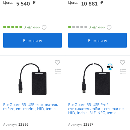
Цена:
₽
Цена:
₽
5 540
10 881
В наличии
В наличии
RusGuard R5-USB считыватель
RusGuard R5-USB Prof
mifare, em-marine, HID, temic
считыватель mifare, em-marine,
HID, Indala, BLE, NFC, temic
Артикул:
32896
Артикул:
32897