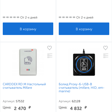
От 2-х дней
От 2-х дней
CARDDEX RD M Настольный
Болид Proxy-6-USB-B
считыватель Mifare
считыватель (mifare, HID, em-
marine)
Артикул:
57532
Артикул:
62128
Цена:
₽
Цена:
₽
2 470
4 832