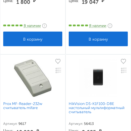
Цена:
₽
Цена:
₽
1 800
19 047
В наличии
В наличии
Prox MF-Reader-232w
HikVision DS-K1F100-D8E
считыватель mifare
настольный мультиформатный
считыватель
Артикул:
9617
Артикул:
56413
Цена:
₽
Цена:
₽