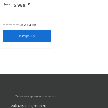
Цена:
₽
6 988
От 2-х дней
Мы на электронных площадках
zakaz@sec-group.ru