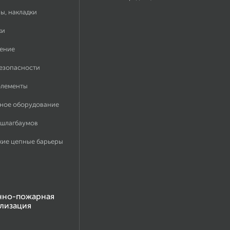
ы, накладки
ки
ение
безопасности
элементы
ное оборудование
 шлагбаумов
кие цепные барьеры
нно-пожарная
лизация