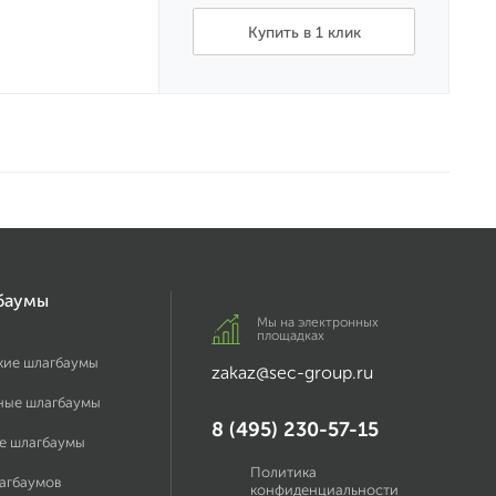
Купить в 1 клик
баумы
Мы на электронных
площадках
кие шлагбаумы
zakaz@sec-group.ru
ные шлагбаумы
8 (495) 230-57-15
е шлагбаумы
Политика
лагбаумов
конфиденциальности