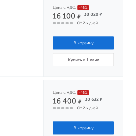
Цена с НДС:
-46%
16 100
30 020
₽
₽
От 2-х дней
Купить в 1 клик
Цена с НДС:
-46%
16 400
30 632
₽
₽
От 2-х дней