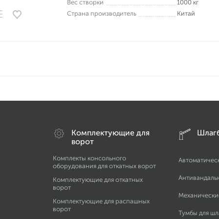
Вес створки
1000 кг
Страна производитель
Китай
Комплектующие для
Шлаг
ворот
Комплекты консольного
Автоматичес
оборудования для откатных ворот
Антивандаль
Комплектующие для откатных
ворот
Механически
Комплектующие для распашных
ворот
Тумбы для ш