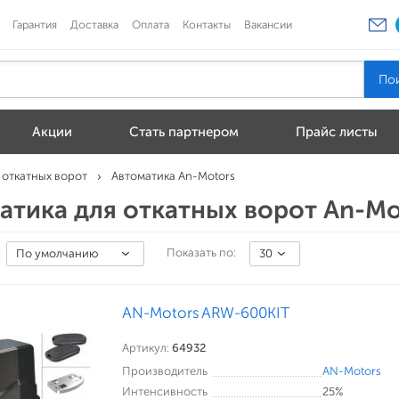
Гарантия
Доставка
Оплата
Контакты
Вакансии
Акции
Стать партнером
Прайс листы
 откатных ворот
Автоматика An-Motors
атика для откатных ворот An-Mo
Показать по:
По умолчанию
30
AN-Motors ARW-600KIT
Артикул:
64932
Производитель
AN-Motors
Интенсивность
25%