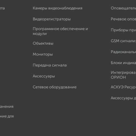
ета
Камеры видеонаблюдения
Оповещател
Видеорегистраторы
Речевое опо
Программное обеспечение и
Приборы пр
модули
GSM сигнали
Объективы
Радиоканаль
Мониторы
Блоки индик
Передача сигнала
Интегрирова
Аксессуары
ОРИОН
Сетевое оборудование
АСКУЭ Ресурс
Аксессуары 
ранения
ние для