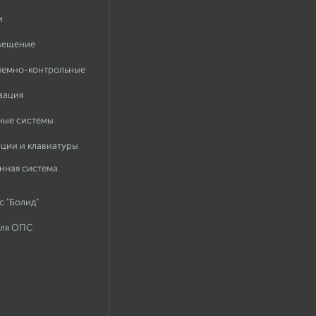
и
вещение
иемно-контрольные
зация
ные системы
ации и клавиатуры
нная система
 "Болид"
для ОПС