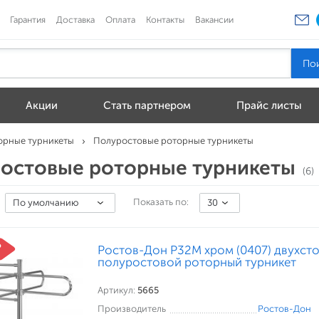
Гарантия
Доставка
Оплата
Контакты
Вакансии
Акции
Стать партнером
Прайс листы
орные турникеты
Полуростовые роторные турникеты
остовые роторные турникеты
(6)
Показать по:
По умолчанию
30
Ростов-Дон Р32М хром (0407) двухст
полуростовой роторный турникет
Артикул:
5665
Производитель
Ростов-Дон