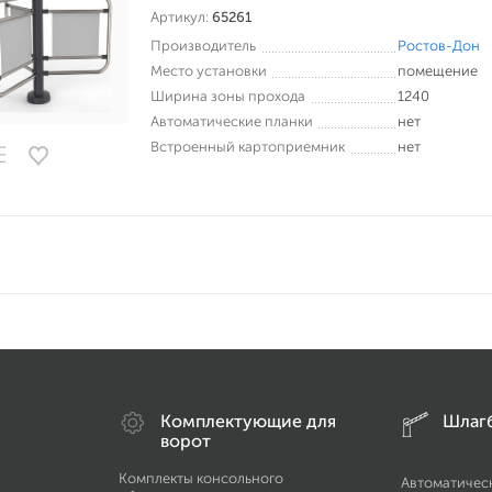
Артикул:
65261
Производитель
Ростов-Дон
Место установки
помещение
Ширина зоны прохода
1240
Автоматические планки
нет
Встроенный картоприемник
нет
Комплектующие для
Шлаг
ворот
Комплекты консольного
Автоматичес