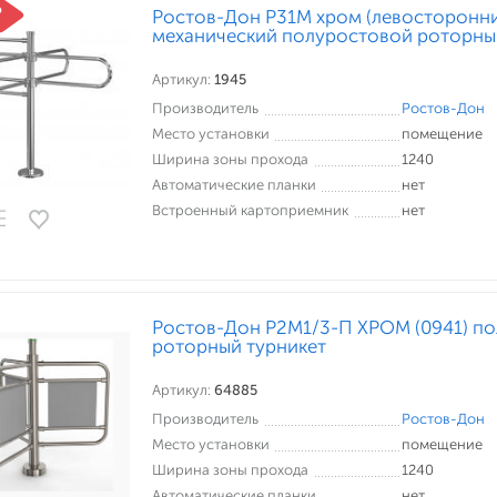
Ростов-Дон Р31М хром (левосторонни
механический полуростовой роторны
Артикул:
1945
Производитель
Ростов-Дон
Место установки
помещение
Ширина зоны прохода
1240
Автоматические планки
нет
Встроенный картоприемник
нет
Ростов-Дон Р2М1/3-П ХРОМ (0941) п
роторный турникет
Артикул:
64885
Производитель
Ростов-Дон
Место установки
помещение
Ширина зоны прохода
1240
Автоматические планки
нет