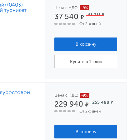
й) (0403)
Цена с НДС:
-9%
й турникет
37 540
41 711
₽
₽
От 2-х дней
Купить в 1 клик
олуростовой
Цена с НДС:
-9%
229 940
255 488
₽
₽
От 2-х дней