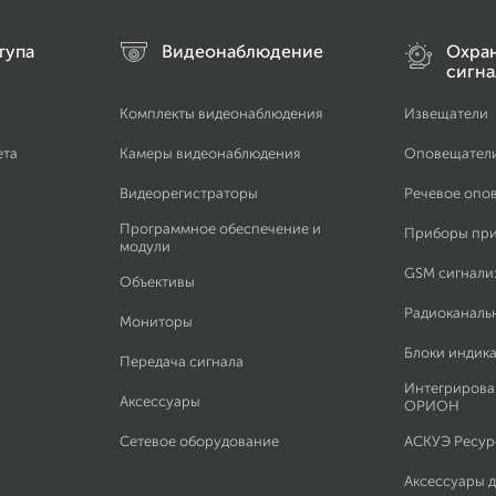
тупа
Видеонаблюдение
Охра
сигна
Комплекты видеонаблюдения
Извещатели
ета
Камеры видеонаблюдения
Оповещател
Видеорегистраторы
Речевое опо
Программное обеспечение и
Приборы пр
модули
GSM сигнали
Объективы
Радиоканаль
Мониторы
Блоки индик
Передача сигнала
Интегрирова
Аксессуары
ОРИОН
Сетевое оборудование
АСКУЭ Ресурс
Аксессуары 