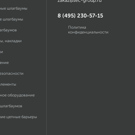
zakaz@sec-group.ru
ные шлагбаумы
8 (495) 230-57-15
е шлагбаумы
Политика
лагбаумов
конфиденциальности
ы, накладки
ки
ение
безопасности
элементы
ное оборудование
 шлагбаумов
кие цепные барьеры