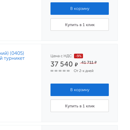
Купить в 1 клик
ий) (0405)
Цена с НДС:
-9%
й турникет
37 540
41 711
₽
₽
От 2-х дней
Купить в 1 клик