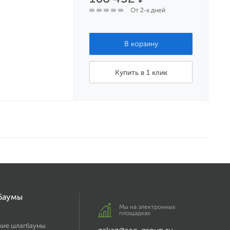
От 2-х дней
Купить в 1 клик
баумы
Мы на электронных
площадках
кие шлагбаумы