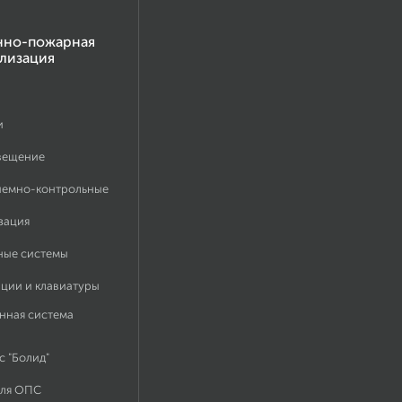
нно-пожарная
лизация
и
вещение
иемно-контрольные
зация
ные системы
ации и клавиатуры
нная система
 "Болид"
для ОПС