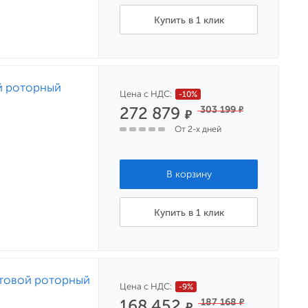
Купить в 1 клик
й роторный
Цена с НДС:
-10%
272 879
303 199
₽
₽
От 2-х дней
Купить в 1 клик
стовой роторный
Цена с НДС:
-9%
168 452
187 168
₽
₽