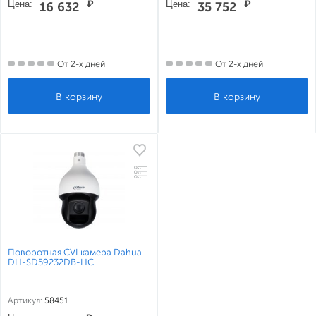
Цена:
₽
Цена:
₽
16 632
35 752
От 2-х дней
От 2-х дней
Поворотная CVI камера Dahua
DH-SD59232DB-HC
Артикул:
58451