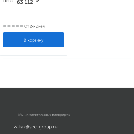
Цена:
₽
63 112
От 2-х дней
Мы на электронных площадках
zakaz@sec-group.ru