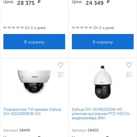
Цена:
₽
Цена:
₽
28 375
24 349
От 2-х дней
От 2-х дней
Поворотная TVI камера Dahua
Dahua DH-SD49225DB-HC
DH-SD22204DB-GC
уличная купольная PTZ HDCVI-
видеокамера 2Мп
Артикул:
58449
Артикул:
58450