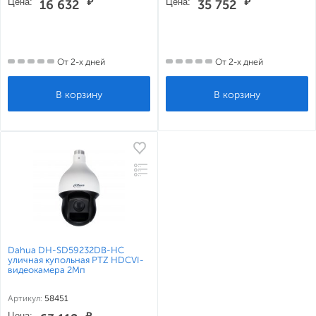
Цена:
₽
Цена:
₽
16 632
35 752
От 2-х дней
От 2-х дней
Dahua DH-SD59232DB-HC
уличная купольная PTZ HDCVI-
видеокамера 2Мп
Артикул:
58451
Цена:
₽