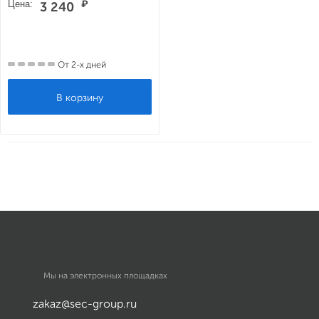
Цена:
₽
3 240
От 2-х дней
Мы на электронных площадках
zakaz@sec-group.ru