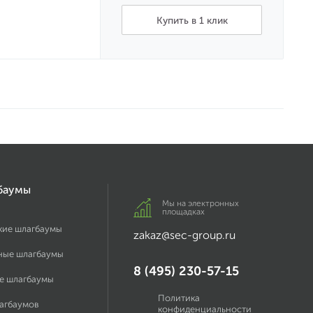
Купить в 1 клик
баумы
Мы на электронных
площадках
кие шлагбаумы
zakaz@sec-group.ru
ные шлагбаумы
8 (495) 230-57-15
е шлагбаумы
Политика
лагбаумов
конфиденциальности