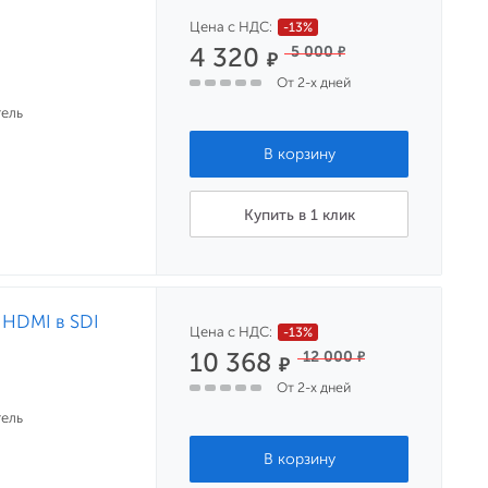
Цена с НДС:
-13%
4 320
5 000
₽
₽
От 2-х дней
ель
Купить в 1 клик
 HDMI в SDI
Цена с НДС:
-13%
10 368
12 000
₽
₽
От 2-х дней
ель