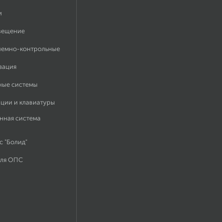
и
вещение
иемно-контрольные
зация
ные системы
ации и клавиатуры
нная система
 "Болид"
для ОПС