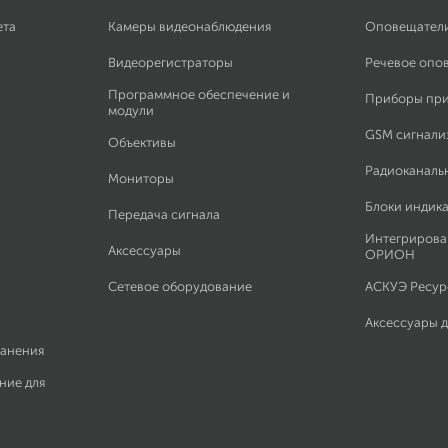
ета
Камеры видеонаблюдения
Оповещател
Видеорегистраторы
Речевое опо
Программное обеспечение и
Приборы пр
модули
GSM сигнали
Объективы
Радиоканаль
Мониторы
Блоки индик
Передача сигнала
Интегрирова
Аксессуары
ОРИОН
Сетевое оборудование
АСКУЭ Ресурс
Аксессуары 
ранения
ние для