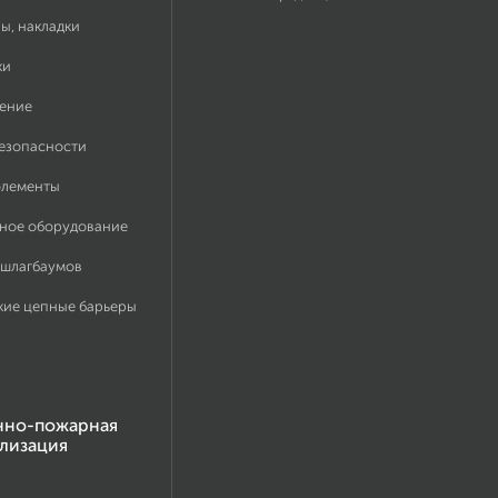
ы, накладки
ки
ение
безопасности
элементы
ное оборудование
 шлагбаумов
кие цепные барьеры
нно-пожарная
лизация