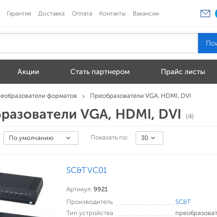
Гарантия
Доставка
Оплата
Контакты
Вакансии
Акции
Стать партнером
Прайс листы
еобразователи форматов
Преобразователи VGA, HDMI, DVI
разователи VGA, HDMI, DVI
(4)
Показать по:
По умолчанию
30
SC&T VC01
Артикул:
9921
Производитель
SC&T
Тип устройства
преобразоват