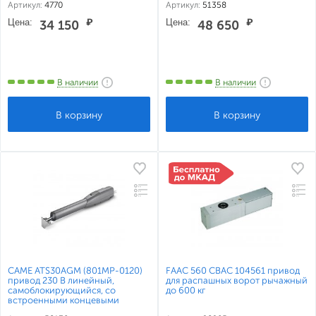
Артикул:
4770
Артикул:
51358
Цена:
₽
Цена:
₽
34 150
48 650
В наличии
В наличии
CAME ATS30AGM (801MP-0120)
FAAC 560 CBAC 104561 привод
привод 230 В линейный,
для распашных ворот рычажный
самоблокирующийся, со
до 600 кг
встроенными концевыми
выключателями, для створок до