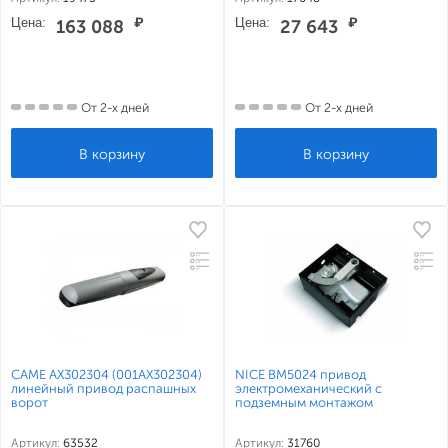
Цена:
₽
Цена:
₽
163 088
27 643
От 2-х дней
От 2-х дней
CAME AX302304 (001AX302304)
NICE BM5024 привод
линейный привод распашных
электромеханический с
ворот
подземным монтажом
Артикул:
63532
Артикул:
31760