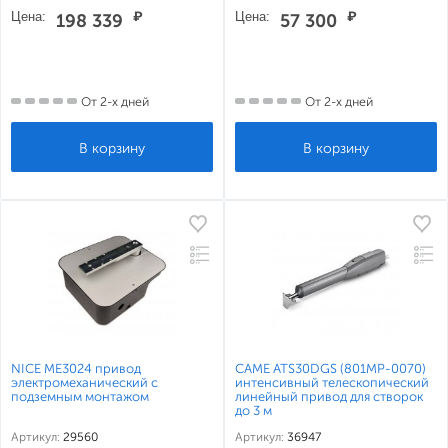
Цена:
₽
Цена:
₽
198 339
57 300
От 2-х дней
От 2-х дней
NICE ME3024 привод
CAME ATS30DGS (801MP-0070)
электромеханический с
интенсивный телескопический
подземным монтажом
линейный привод для створок
до 3 м
Артикул:
29560
Артикул:
36947