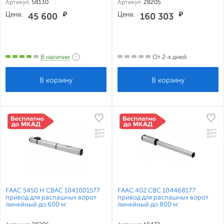
Артикул:
58130
Артикул:
28205
3 м.
Цена:
₽
Цена:
₽
45 600
160 303
В наличии
От 2-х дней
FAAC S450 H CBAC 1041001577
FAAC 402 CBC 104468177
привод для распашных ворот
привод для распашных ворот
линейный до 600 кг
линейный до 800 кг