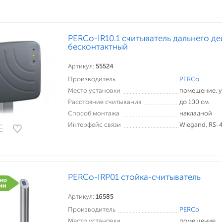
PERCo-IR10.1 считыватель дальнего де
бесконтактный
Артикул:
55524
Производитель
PERCo
Место установки
помещение, 
Расстояние считывания
до 100 см
Способ монтажа
накладной
Интерфейс связи
Wiegand, RS-
PERCo-IRP01 стойка-считыватель
Артикул:
16585
Производитель
PERCo
Место установки
помещение