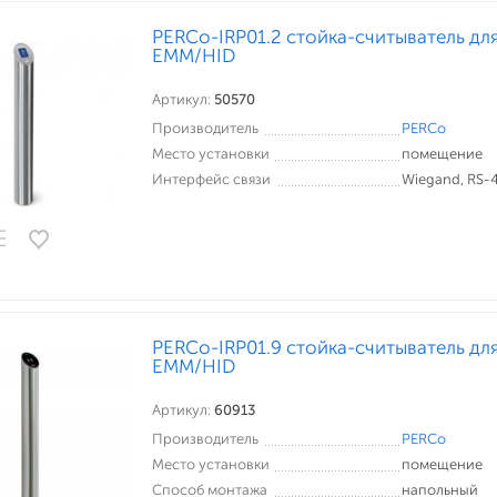
PERCo-IRP01.2 стойка-считыватель дл
EMM/HID
Артикул:
50570
Производитель
PERCo
Место установки
помещение
Интерфейс связи
Wiegand, RS-
PERCo-IRP01.9 cтойка-считыватель дл
EMM/HID
Артикул:
60913
Производитель
PERCo
Место установки
помещение
Способ монтажа
напольный