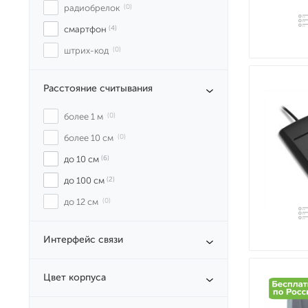
радиобрелок
 (0)
смартфон
 (4)
штрих-код
 (0)
Расстояние считывания
более 1 м
 (0)
более 10 см
 (0)
до 10 см
 (6)
до 100 см
 (2)
до 12 см
 (0)
Интерфейс связи
Цвет корпуса