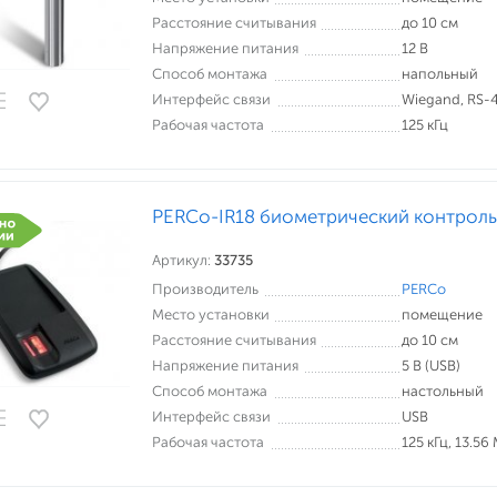
Расстояние считывания
до 10 см
Напряжение питания
12 В
Способ монтажа
напольный
Интерфейс связи
Wiegand, RS-
Рабочая частота
125 кГц
PERCo-IR18 биометрический контроль
Артикул:
33735
Производитель
PERCo
Место установки
помещение
Расстояние считывания
до 10 см
Напряжение питания
5 В (USB)
Способ монтажа
настольный
Интерфейс связи
USB
Рабочая частота
125 кГц, 13.56