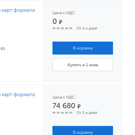
я карт формата
Цена с НДС:
0
₽
От 2-х дней
485
Купить в 1 клик
я карт формата
Цена с НДС:
74 680
₽
От 2-х дней