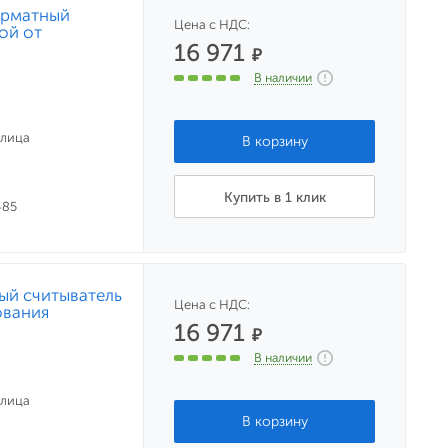
орматный
Цена с НДС:
ой от
16 971
₽
В наличии
улица
Купить в 1 клик
485
ый считыватель
Цена с НДС:
ования
16 971
₽
В наличии
улица