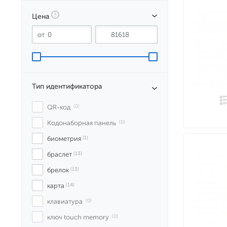
Цена
Тип идентификатора
QR-код
 (0)
Кодонаборная панель
 (0)
биометрия
 (1)
браслет
 (13)
брелок
 (13)
карта
 (14)
клавиатура
 (0)
ключ touch memory
 (0)