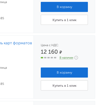
улица
485
Купить в 1 клик
ль карт форматов
Цена с НДС:
12 160
₽
В наличии
улица
485
Купить в 1 клик