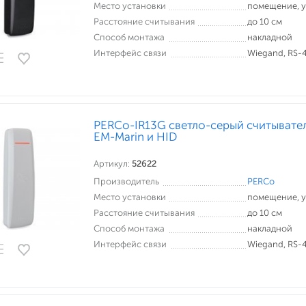
Место установки
помещение, 
Расстояние считывания
до 10 см
Способ монтажа
накладной
Интерфейс связи
Wiegand, RS-
PERCo-IR13G светло-серый считывате
EM-Marin и HID
Артикул:
52622
Производитель
PERCo
Место установки
помещение, 
Расстояние считывания
до 10 см
Способ монтажа
накладной
Интерфейс связи
Wiegand, RS-