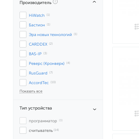
Производитель
HiWatch
 (1)
Бастион
 (1)
Эра новых технологий
 (1)
CARDDEX
 (2)
BAS-IP
 (3)
Реверс (Кронверк)
 (4)
RusGuard
 (7)
AccordTec
 (10)
Показать все
Тип устройства
программатор
 (0)
считыватель
 (14)