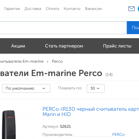
Гарантия
Доставка
Оплата
Контакты
Вакансии
Акции
Стать партнером
Прайс листы
читыватели Em-marine
Perco
ватели Em-marine Perco
(14)
Показать по:
По умолчанию
30
PERCo-IR13D черный считыватель кар
Marin и HID
Артикул:
52621
Производитель
PERCo