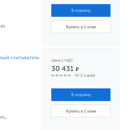
485
Купить в 1 клик
ный считыватель
Цена с НДС:
30 431
₽
От 2-х дней
Купить в 1 клик
 МГц