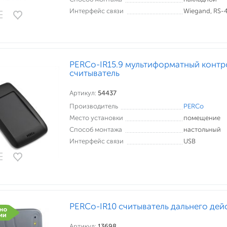
Интерфейс связи
Wiegand, RS-
PERCo-IR15.9 мультиформатный конт
считыватель
Артикул:
54437
Производитель
PERCo
Место установки
помещение
Способ монтажа
настольный
Интерфейс связи
USB
PERCo-IR10 считыватель дальнего дей
Артикул:
13698