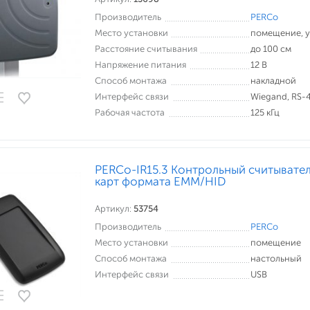
Производитель
PERCo
Место установки
помещение, 
Расстояние считывания
до 100 см
Напряжение питания
12 В
Способ монтажа
накладной
Интерфейс связи
Wiegand, RS-
Рабочая частота
125 кГц
PERCo-IR15.3 Контрольный считывател
карт формата ЕММ/HID
Артикул:
53754
Производитель
PERCo
Место установки
помещение
Способ монтажа
настольный
Интерфейс связи
USB