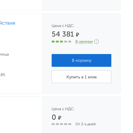
йствия
Цена с НДС:
54 381
₽
В наличии
улица
485
Купить в 1 клик
Цена с НДС:
0
₽
От 2-х дней