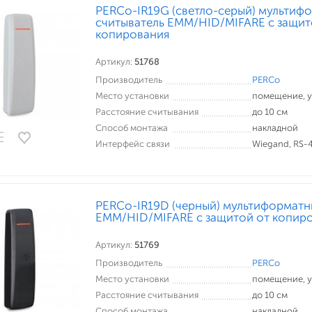
PERCo-IR19G (светло-серый) мультиф
считыватель EMM/HID/MIFARE с защит
копирования
Артикул:
51768
Производитель
PERCo
Место установки
помещение, 
Расстояние считывания
до 10 см
Способ монтажа
накладной
Интерфейс связи
Wiegand, RS-
PERCo-IR19D (черный) мультиформатн
EMM/HID/MIFARE с защитой от копир
Артикул:
51769
Производитель
PERCo
Место установки
помещение, 
Расстояние считывания
до 10 см
Способ монтажа
накладной