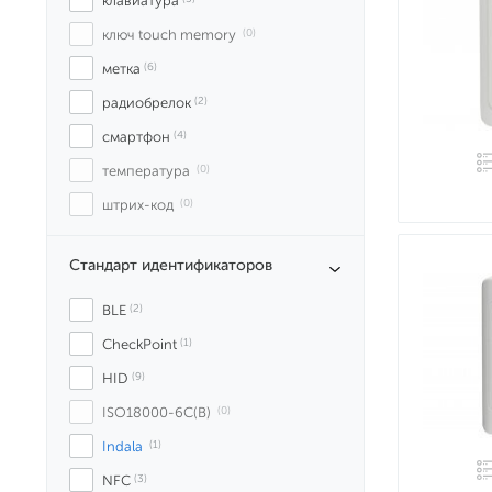
клавиатура
ключ touch memory
 (0)
метка
 (6)
радиобрелок
 (2)
смартфон
 (4)
температура
 (0)
штрих-код
 (0)
Стандарт идентификаторов
BLE
 (2)
CheckPoint
 (1)
HID
 (9)
ISO18000-6C(B)
 (0)
Indala
 (1)
NFC
 (3)