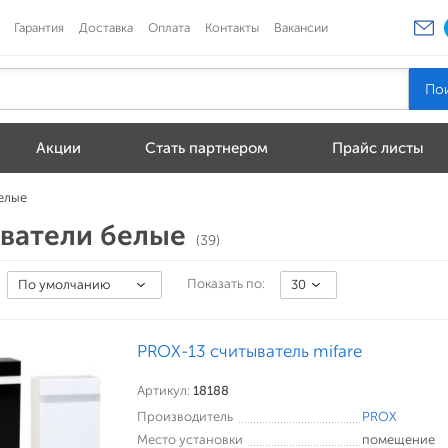
Гарантия
Доставка
Оплата
Контакты
Вакансии
Акции
Стать партнером
Прайс листы
елые
ватели белые
(39)
Показать по:
По умолчанию
30
PROX-13 считыватель mifare
Артикул:
18188
Производитель
PROX
Место установки
помещение