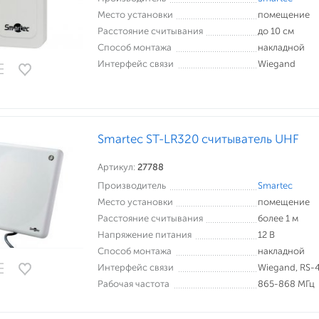
Место установки
помещение
Расстояние считывания
до 10 см
Способ монтажа
накладной
Интерфейс связи
Wiegand
Smartec ST-LR320 считыватель UHF
Артикул:
27788
Производитель
Smartec
Место установки
помещение
Расстояние считывания
более 1 м
Напряжение питания
12 В
Способ монтажа
накладной
Интерфейс связи
Wiegand, RS-4
Рабочая частота
865-868 МГц