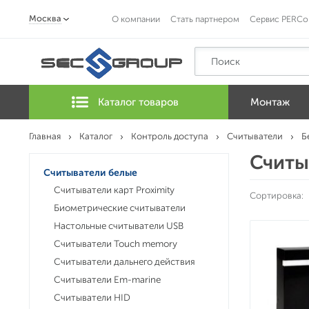
Москва
О компании
Стать партнером
Сервис PERCo
Каталог товаров
Монтаж
Главная
Каталог
Контроль доступа
Считыватели
Б
Считы
Считыватели белые
Считыватели карт Proximity
Сортировка:
Биометрические считыватели
Настольные считыватели USB
Считыватели Touch memory
Считыватели дальнего действия
Считыватели Em-marine
Считыватели HID