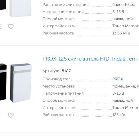
Расстояние считывания
более 10 см
Напряжение питания
8-15 В
Способ монтажа
накладной
Интерфейс связи
Touch Memory
Рабочая частота
13.56 МГц
PROX-125 считыватель HID, Indala, em
Артикул:
18187
Производитель
PROX
Место установки
помещение, 
Напряжение питания
8-15 В
Способ монтажа
накладной
Интерфейс связи
Touch Memory
Рабочая частота
125 кГц