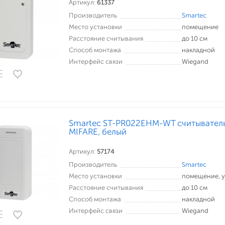
Артикул:
61337
Производитель
Smartec
Место установки
помещение
Расстояние считывания
до 10 см
Способ монтажа
накладной
Интерфейс связи
Wiegand
Smartec ST-PR022EHM-WT считыватель 
MIFARE, белый
Артикул:
57174
Производитель
Smartec
Место установки
помещение, 
Расстояние считывания
до 10 см
Способ монтажа
накладной
Интерфейс связи
Wiegand