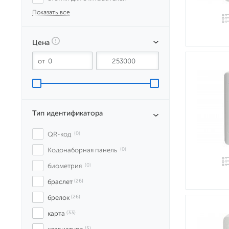
Показать все
Цена
Тип идентификатора
QR-код
 (0)
Кодонаборная панель
 (0)
биометрия
 (0)
браслет
 (26)
брелок
 (26)
карта
 (33)
 (5)