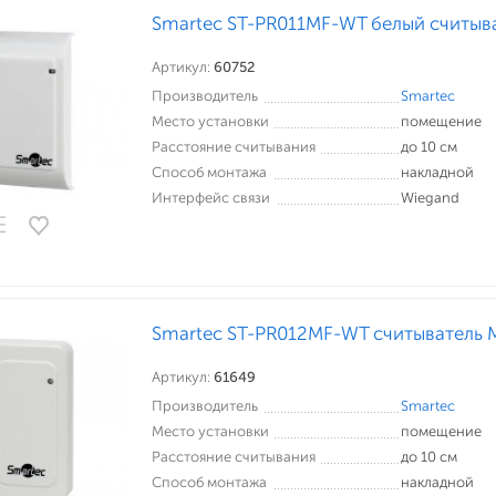
Smartec ST-PR011MF-WT белый считыв
Артикул:
60752
Производитель
Smartec
Место установки
помещение
Расстояние считывания
до 10 см
Способ монтажа
накладной
Интерфейс связи
Wiegand
Smartec ST-PR012MF-WT считыватель 
Артикул:
61649
Производитель
Smartec
Место установки
помещение
Расстояние считывания
до 10 см
Способ монтажа
накладной