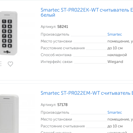
Smartec ST-PR022EK-WT считыватель E
белый
Артикул:
58241
Производитель
Smartec
Место установки
помещение, 
Расстояние считывания
до 10 см
Способ монтажа
накладной
Интерфейс связи
Wiegand
Smartec ST-PR022EM-WT считыватель 
Артикул:
57178
Производитель
Smartec
Место установки
помещение, 
Расстояние считывания
до 10 см
Способ монтажа
накладной