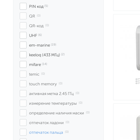
PIN код
 (5)
QR
 (0)
QR-код
 (0)
UHF
 (6)
em-marine
 (19)
keeloq (433 МГц)
 (2)
mifare
 (14)
temic
 (0)
touch memory
 (0)
активная метка 2.45 ГГц
 (0)
измерение температуры
 (0)
определение наличия маски
 (0)
отпечаток ладони
 (0)
отпечаток пальца
 (0)