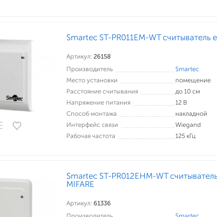
Smartec ST-PR011EM-WT считыватель 
Артикул:
26158
Производитель
Smartec
Место установки
помещение
Расстояние считывания
до 10 см
Напряжение питания
12 В
Способ монтажа
накладной
Интерфейс связи
Wiegand
Рабочая частота
125 кГц
Smartec ST-PR012EHM-WT считыватель 
MIFARE
Артикул:
61336
Производитель
Smartec