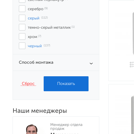
серебро
 (9)
серый
 (112)
темно-серый металлик
 (1)
хром
 (7)
черный
 (137)
Способ монтажа
Сброс
Наши менеджеры
Менеджер отдела
продаж