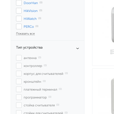
DoorHan
 (0)
HikVision
 (0)
HiWatch
 (0)
PERCo
 (0)
Показать все
Тип устройства
антенна
 (0)
контроллер
 (0)
корпус для считывателей
 (0)
кронштейн
 (0)
платежный терминал
 (0)
программатор
 (0)
стойка считывателя
 (0)
стойки для считывателей
 (0)