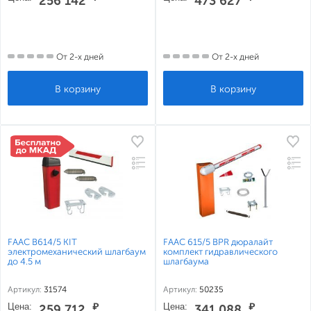
256 142
473 627
От 2-х дней
От 2-х дней
FAAC B614/5 KIT
FAAC 615/5 BPR дюралайт
электромеханический шлагбаум
комплект гидравлического
до 4.5 м
шлагбаума
Артикул:
31574
Артикул:
50235
Цена:
₽
Цена:
₽
259 712
341 088