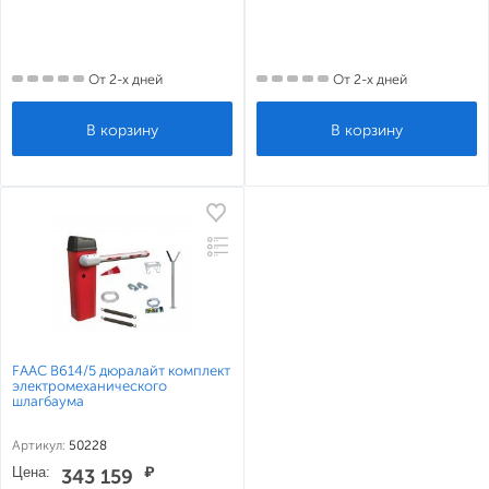
От 2-х дней
От 2-х дней
FAAC B614/5 дюралайт комплект
электромеханического
шлагбаума
Артикул:
50228
Цена:
₽
343 159