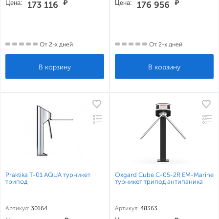
Цена:
₽
Цена:
₽
173 116
176 956
От 2-х дней
От 2-х дней
Praktika T-01 AQUA турникет
Oxgard Cube C-05-2R EM-Marine
трипод
турникет трипод антипаника
Артикул:
30164
Артикул:
48363