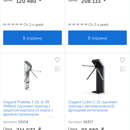
120 480
208 133
От 2-х дней
От 2-х дней
Oxgard Praktika T-01-A-2R
Oxgard Cube C-21 турникет
(Mifare) турникет-трипод с
трипод с автоматической
защитой корпуса от влаги с
функцией антипаника
двумя встроенными
считывателями формата Mifare
Артикул:
52154
Артикул:
56357
Цена:
₽
Цена:
₽