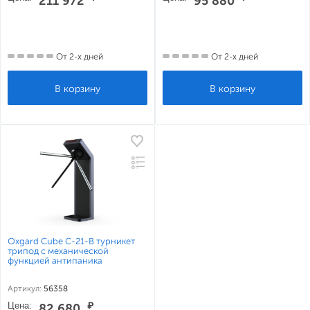
211 972
95 880
От 2-х дней
От 2-х дней
Oxgard Cube C-21-B турникет
трипод с механической
функцией антипаника
Артикул:
56358
Цена:
₽
82 680