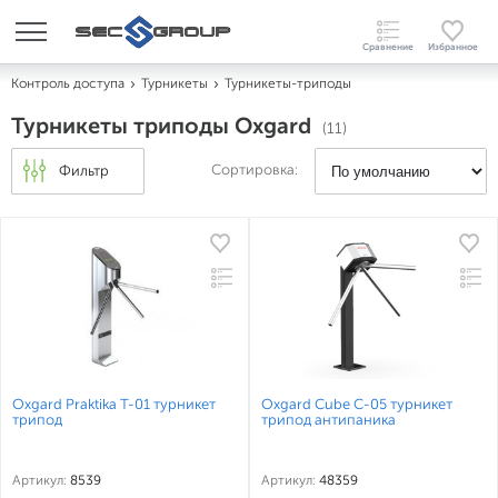
Контроль доступа
Турникеты
Турникеты-триподы
Турникеты триподы Oxgard
(11)
Сортировка:
Фильтр
Oxgard Praktika T-01 турникет
Oxgard Cube C-05 турникет
трипод
трипод антипаника
Артикул:
8539
Артикул:
48359