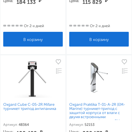
Цена:
₽
Цена:
₽
184 133
115 829
От 2-х дней
От 2-х дней
Oxgard Cube C-05-2R Mifare
Oxgard Praktika T-01-A-2R (EM-
турникет трипод антипаника
Marine) турникет-трипод с
защитой корпуса от влаги с
двумя встроенными
считывателями формата EM-
Артикул:
48364
Артикул:
52153
Marine
Цена:
₽
Цена:
₽