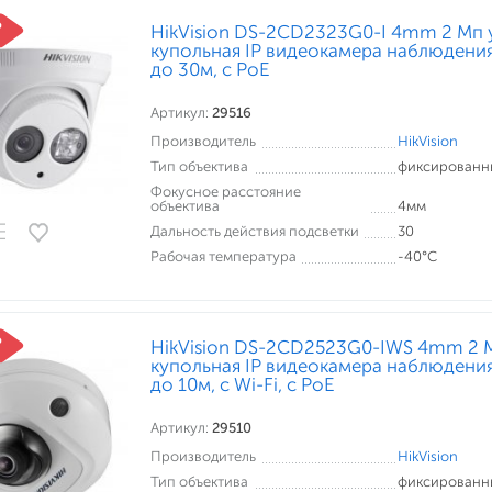
HikVision DS-2CD2323G0-I 4mm 2 Мп 
купольная IP видеокамера наблюдения
до 30м, c PoE
Артикул:
29516
Производитель
HikVision
Тип объектива
фиксированн
Фокусное расстояние
объектива
4мм
Дальность действия подсветки
30
Рабочая температура
-40°С
HikVision DS-2CD2523G0-IWS 4mm 2 
купольная IP видеокамера наблюдения
до 10м, с Wi-Fi, c PoE
Артикул:
29510
Производитель
HikVision
Тип объектива
фиксированн