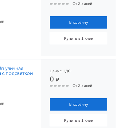
От 2-х дней
ый
Купить в 1 клик
Мп уличная
Цена с НДС:
 с подсветкой
0
₽
От 2-х дней
ый
Купить в 1 клик