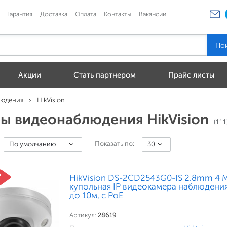
Гарантия
Доставка
Оплата
Контакты
Вакансии
Акции
Стать партнером
Прайс листы
людения
HikVision
ы видеонаблюдения HikVision
(111
Показать по:
По умолчанию
30
HikVision DS-2CD2543G0-IS 2.8mm 4 
купольная IP видеокамера наблюдения
до 10м, c PoE
Артикул:
28619