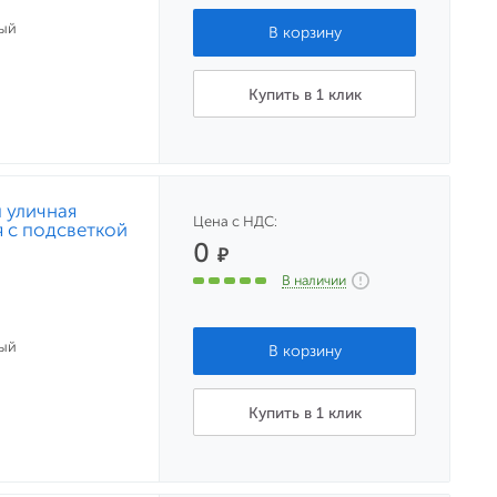
ый
Купить в 1 клик
 уличная
Цена с НДС:
 с подсветкой
0
₽
В наличии
ый
Купить в 1 клик