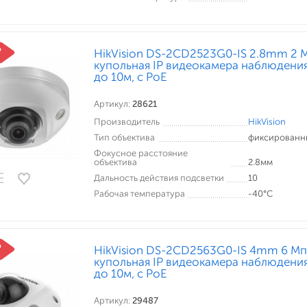
HikVision DS-2CD2523G0-IS 2.8mm 2 
купольная IP видеокамера наблюдения
до 10м, c PoE
Артикул:
28621
Производитель
HikVision
Тип объектива
фиксированн
Фокусное расстояние
объектива
2.8мм
Дальность действия подсветки
10
Рабочая температура
-40°С
HikVision DS-2CD2563G0-IS 4mm 6 Мп
купольная IP видеокамера наблюдения
до 10м, c PoE
Артикул:
29487