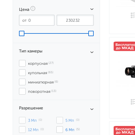
Цена
Тип камеры
корпусная
 (27)
купольная
 (65)
миниатюрная
 (6)
поворотная
 (13)
Разрешение
3 Мп
 (0)
5 Мп
 (0)
12 Мп
 (0)
6 Мп
 (5)