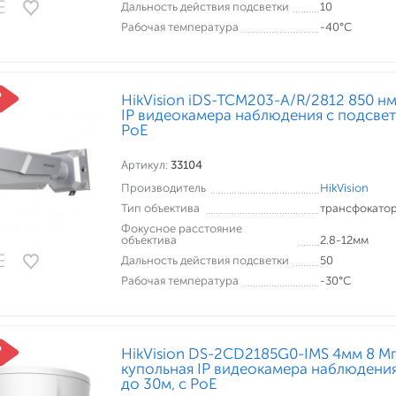
Дальность действия подсветки
10
Рабочая температура
-40°С
HikVision iDS-TCM203-A/R/2812 850 н
IP видеокамера наблюдения с подсвет
PoE
Артикул:
33104
Производитель
HikVision
Тип объектива
трансфокато
Фокусное расстояние
объектива
2.8-12мм
Дальность действия подсветки
50
Рабочая температура
-30°С
HikVision DS-2CD2185G0-IMS 4мм 8 Мп
купольная IP видеокамера наблюдения
до 30м, c PoE