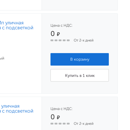
Мп уличная
Цена с НДС:
 с подсветкой
0
₽
От 2-х дней
ый
Купить в 1 клик
 уличная
Цена с НДС:
 с подсветкой
0
₽
От 2-х дней