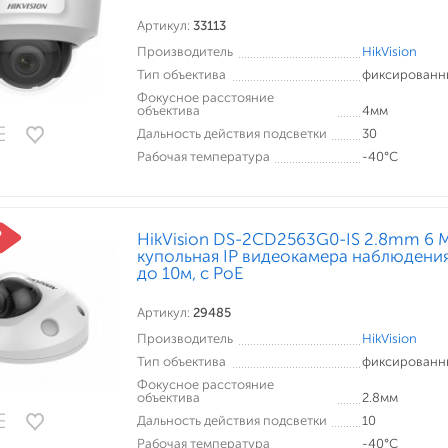
Артикул:
33113
Производитель
HikVision
Тип объектива
фиксированн
Фокусное расстояние
объектива
4мм
Дальность действия подсветки
30
Рабочая температура
-40°С
HikVision DS-2CD2563G0-IS 2.8mm 6 
купольная IP видеокамера наблюдения
до 10м, c PoE
Артикул:
29485
Производитель
HikVision
Тип объектива
фиксированн
Фокусное расстояние
объектива
2.8мм
Дальность действия подсветки
10
Рабочая температура
-40°С