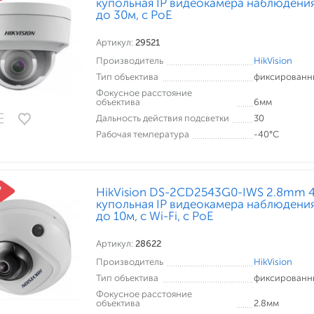
купольная IP видеокамера наблюдения
до 30м, c PoE
Артикул:
29521
Производитель
HikVision
Тип объектива
фиксированн
Фокусное расстояние
объектива
6мм
Дальность действия подсветки
30
Рабочая температура
-40°С
HikVision DS-2CD2543G0-IWS 2.8mm 4
купольная IP видеокамера наблюдения
до 10м, с Wi-Fi, c PoE
Артикул:
28622
Производитель
HikVision
Тип объектива
фиксированн
Фокусное расстояние
объектива
2.8мм