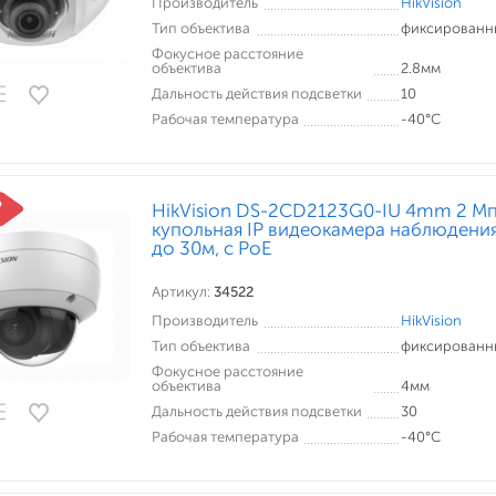
Производитель
HikVision
Тип объектива
фиксированн
Фокусное расстояние
объектива
2.8мм
Дальность действия подсветки
10
Рабочая температура
-40°С
HikVision DS-2CD2123G0-IU 4mm 2 Мп
купольная IP видеокамера наблюдения
до 30м, c PoE
Артикул:
34522
Производитель
HikVision
Тип объектива
фиксированн
Фокусное расстояние
объектива
4мм
Дальность действия подсветки
30
Рабочая температура
-40°С