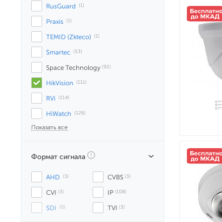
RusGuard
 (1)
Praxis
 (1)
TEMID (Zkteco)
 (1)
Smartec
 (53)
Space Technology
 (92)
HikVision
 (111)
RVi
 (114)
HiWatch
 (126)
Показать все
Формат сигнала
AHD
 (3)
CVBS
 (3)
CVI
 (3)
IP
 (108)
SDI
 (0)
TVI
 (3)