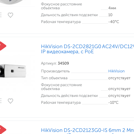
Фокусное расстояние
объектива
4мм
Дальность действия подсветки
10
Рабочая температура
-40°С
HikVision DS-2CD2821G0 AC24V/DC12V
IP видеокамера, c PoE
Артикул:
34509
Производитель
HikVision
Тип объектива
отсутствует
Фокусное расстояние
объектива
отсутствует
Дальность действия подсветки
отсутствует
Рабочая температура
-10°С
HikVision DS-2CD2123G0-IS 6mm 2 Мп