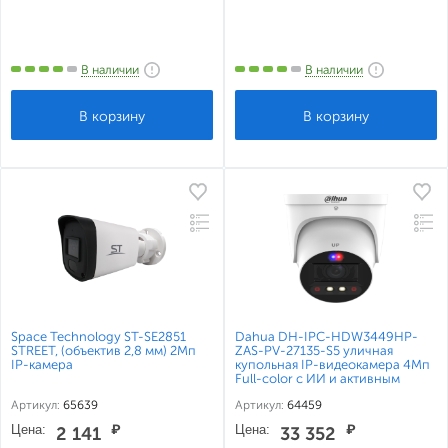
В наличии
В наличии
Space Technology ST-SE2851
Dahua DH-IPC-HDW3449HP-
STREET, (объектив 2,8 мм) 2Мп
ZAS-PV-27135-S5 уличная
IP-камера
купольная IP-видеокамера 4Мп
Full-color с ИИ и активным
сдерживанием
Артикул:
65639
Артикул:
64459
Цена:
₽
Цена:
₽
2 141
33 352