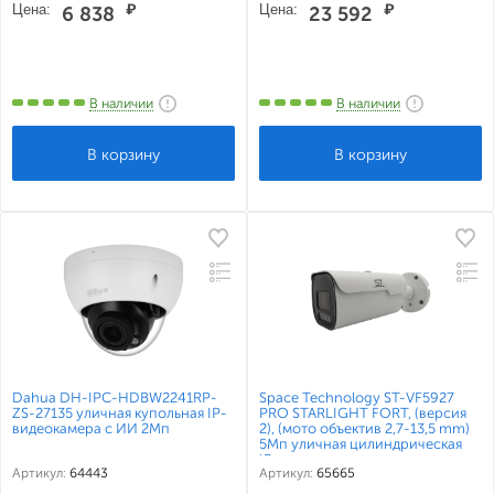
Цена:
₽
Цена:
₽
6 838
23 592
В наличии
В наличии
Dahua DH-IPC-HDBW2241RP-
Space Technology ST-VF5927
ZS-27135 уличная купольная IP-
PRO STARLIGHT FORT, (версия
видеокамера с ИИ 2Мп
2), (мото объектив 2,7-13,5 mm)
5Мп уличная цилиндрическая
IP-камера
Артикул:
64443
Артикул:
65665