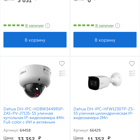
3 031
0
В наличии
В наличии
Dahua DH-IPC-HDBW3449R1P-
Dahua DH-IPC-HFW1230TP-ZS-
ZAS-PV-27135-S5 уличная
S5 уличная цилиндрическая IP-
купольная IP-видеокамера 4Мп
видеокамера 2Мп
Full-color с ИИ и активным
сдерживанием
Артикул:
64458
Артикул:
66429
Цена:
₽
Цена:
₽
33 352
11 352