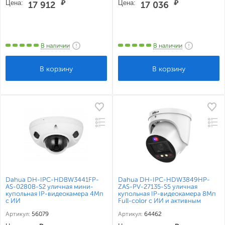
Цена:
₽
Цена:
₽
17 912
17 036
В наличии
В наличии
Dahua DH-IPC-HDBW3441FP-
Dahua DH-IPC-HDW3849HP-
AS-0280B-S2 уличная мини-
ZAS-PV-27135-S5 уличная
купольная IP-видеокамера 4Мп
купольная IP-видеокамера 8Мп
с ИИ
Full-color с ИИ и активным
сдерживанием
Артикул:
56079
Артикул:
64462