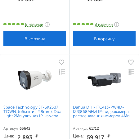
В наличии
В наличии
Space Technology ST-SK2507
Dahua DHI-ITC413-PW4D-
TOWN, (объектив 2,8mm), Dual
IZ3(868MHz) IP-видеокамера
Light 2Мп уличная IP-камера
распознавания номеров 4Мп
Артикул:
65642
Артикул:
61712
Цена:
₽
Цена:
₽
2 893
59 917