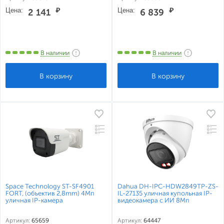
Цена:
₽
Цена:
₽
2 141
6 839
В наличии
В наличии
Space Technology ST-SF4901
Dahua DH-IPC-HDW2849TP-ZS-
FORT, (объектив 2,8mm) 4Мп
IL-27135 уличная купольная IP-
уличная IP-камера
видеокамера с ИИ 8Мп
Артикул:
65659
Артикул:
64447