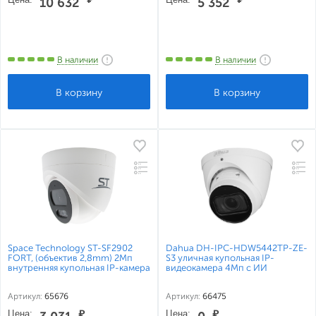
10 632
5 352
В наличии
В наличии
Space Technology ST-SF2902
Dahua DH-IPC-HDW5442TP-ZE-
FORT, (объектив 2,8mm) 2Мп
S3 уличная купольная IP-
внутренняя купольная IP-камера
видеокамера 4Мп с ИИ
Артикул:
65676
Артикул:
66475
Цена:
₽
Цена:
₽