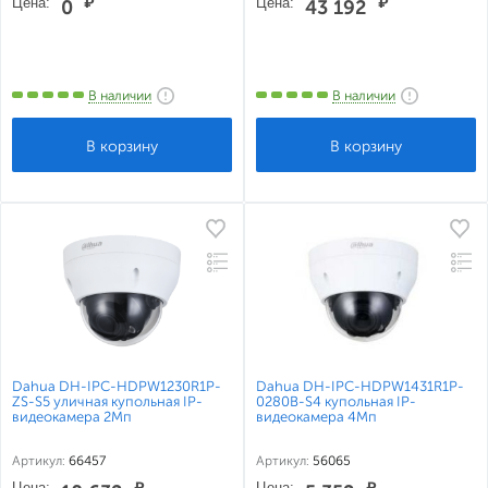
Цена:
₽
Цена:
₽
0
43 192
В наличии
В наличии
Dahua DH-IPC-HDPW1230R1P-
Dahua DH-IPC-HDPW1431R1P-
ZS-S5 уличная купольная IP-
0280B-S4 купольная IP-
видеокамера 2Мп
видеокамера 4Мп
Артикул:
66457
Артикул:
56065
Цена:
₽
Цена:
₽