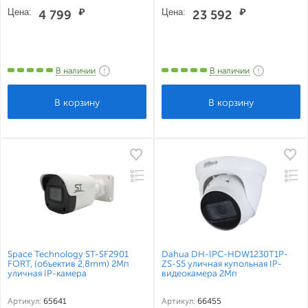
Цена:
₽
Цена:
₽
4 799
23 592
В наличии
В наличии
Space Technology ST-SF2901
Dahua DH-IPC-HDW1230T1P-
FORT, (объектив 2,8mm) 2Мп
ZS-S5 уличная купольная IP-
уличная IP-камера
видеокамера 2Мп
Артикул:
65641
Артикул:
66455