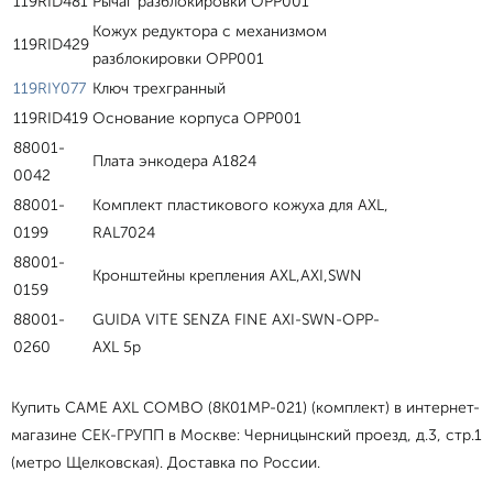
119RID481
Рычаг разблокировки OPP001
Кожух редуктора с механизмом
119RID429
разблокировки OPP001
119RIY077
Ключ трехгранный
119RID419
Основание корпуса OPP001
88001-
Плата энкодера А1824
0042
88001-
Комплект пластикового кожуха для AXL,
0199
RAL7024
88001-
Кронштейны крепления AXL,AXI,SWN
0159
88001-
GUIDA VITE SENZA FINE AXI-SWN-OPP-
0260
AXL 5p
Купить CAME AXL COMBO (8K01MP-021) (комплект) в интернет-
магазине СЕК-ГРУПП в Москве: Черницынский проезд, д.3, стр.1
(метро Щелковская). Доставка по России.