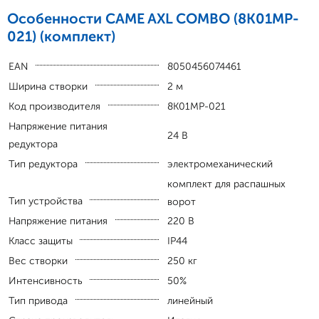
Особенности CAME AXL COMBO (8K01MP-
021) (комплект)
EAN
8050456074461
Ширина створки
2 м
Код производителя
8K01MP-021
Напряжение питания
24 В
редуктора
Тип редуктора
электромеханический
комплект для распашных
Тип устройства
ворот
Напряжение питания
220 В
Класс защиты
IP44
Вес створки
250 кг
Интенсивность
50%
Тип привода
линейный