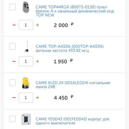
CAME TOP44RGR (806TS-0130) пульт-
брелок 4-х канальный динамический код
TOP NEW
₽
2 000
CAME TOP-A433N (001TOP-A433N)
антенна частота 433.92 мгц
₽
1 950
CAME KLED 24 (001KLED24) сигнальная
лампа 24В
₽
4 450
CAME YE0043 (001YE0043) корпус для
одного выключателя