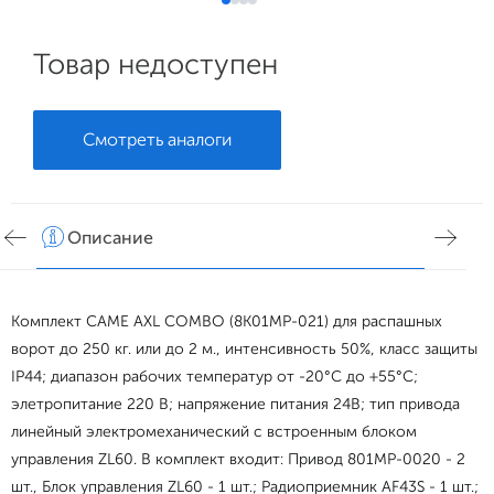
Товар недоступен
Смотреть аналоги
Описание
Хар
Комплект CAME AXL COMBO (8K01MP-021) для распашных
ворот до 250 кг. или до 2 м., интенсивность 50%, класс защиты
IP44; диапазон рабочих температур от -20°С до +55°С;
элетропитание 220 В; напряжение питания 24В; тип привода
линейный электромеханический с встроенным блоком
управления ZL60. В комплект входит: Привод 801MP-0020 - 2
шт., Блок управления ZL60 - 1 шт.; Радиоприемник AF43S - 1 шт.;