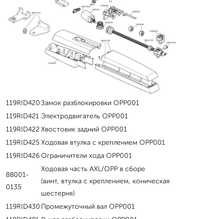
119RID420
Замок разблокировки OPP001
119RID421
Электродвигатель OPP001
119RID422
Хвостовик задний OPP001
119RID425
Ходовая втулка с креплением OPP001
119RID426
Ограничители хода OPP001
Ходовая часть AXL/OPP в сборе
88001-
(винт, втулка с креплением, коническая
0135
шестерня)
119RID430
Промежуточный вал OPP001