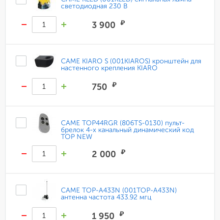
светодиодная 230 В
₽
3 900
CAME KIARO S (001KIAROS) кронштейн для
настенного крепления KIARO
₽
750
CAME TOP44RGR (806TS-0130) пульт-
брелок 4-х канальный динамический код
TOP NEW
₽
2 000
CAME TOP-A433N (001TOP-A433N)
антенна частота 433.92 мгц
₽
1 950