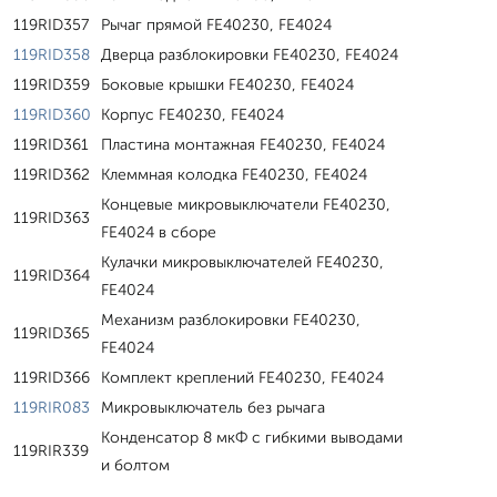
119RID357
Рычаг прямой FE40230, FE4024
119RID358
Дверца разблокировки FE40230, FE4024
119RID359
Боковые крышки FE40230, FE4024
119RID360
Корпус FE40230, FE4024
119RID361
Пластина монтажная FE40230, FE4024
119RID362
Клеммная колодка FE40230, FE4024
Концевые микровыключатели FE40230,
119RID363
FE4024 в сборе
Кулачки микровыключателей FE40230,
119RID364
FE4024
Механизм разблокировки FE40230,
119RID365
FE4024
119RID366
Комплект креплений FE40230, FE4024
119RIR083
Микровыключатель без рычага
Конденсатор 8 мкФ с гибкими выводами
119RIR339
и болтом