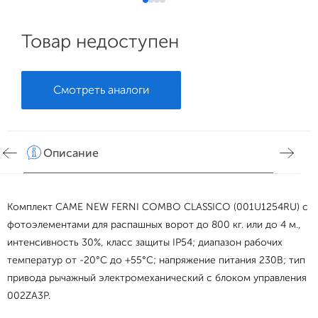
Товар недоступен
Смотреть аналоги
Описание
Хар
Комплект CAME NEW FERNI COMBO CLASSICO (001U1254RU) с
фотоэлементами для распашных ворот до 800 кг. или до 4 м.,
интенсивность 30%,
класс защиты IP54; диапазон рабочих
температур от -20°С до +55°С; напряжение питания 230В; тип
привода рычажный электромеханический с блоком управления
002ZA3P.