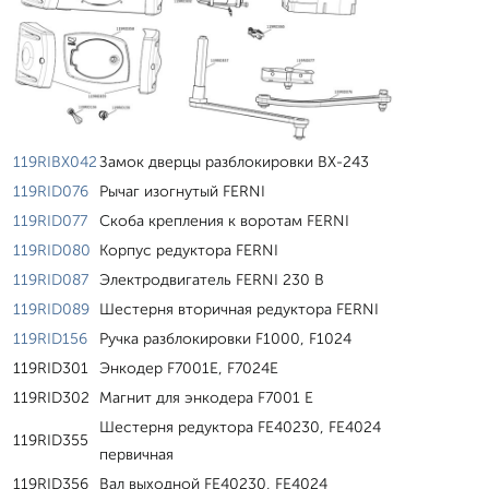
119RIBX042
Замок дверцы разблокировки BX-243
119RID076
Рычаг изогнутый FERNI
119RID077
Скоба крепления к воротам FERNI
119RID080
Корпус редуктора FERNI
119RID087
Электродвигатель FERNI 230 В
119RID089
Шестерня вторичная редуктора FERNI
119RID156
Ручка разблокировки F1000, F1024
119RID301
Энкодер F7001E, F7024E
119RID302
Магнит для энкодера F7001 E
Шестерня редуктора FE40230, FE4024
119RID355
первичная
119RID356
Вал выходной FE40230, FE4024