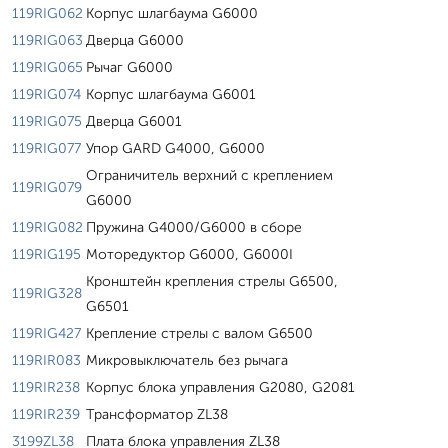
119RIG062
Корпус шлагбаума G6000
119RIG063
Дверца G6000
119RIG065
Рычаг G6000
119RIG074
Корпус шлагбаума G6001
119RIG075
Дверца G6001
119RIG077
Упор GARD G4000, G6000
Ограничитель верхний с креплением
119RIG079
G6000
119RIG082
Пружина G4000/G6000 в сборе
119RIG195
Моторедуктор G6000, G6000I
Кронштейн крепления стрелы G6500,
119RIG328
G6501
119RIG427
Крепление стрелы с валом G6500
119RIR083
Микровыключатель без рычага
119RIR238
Корпус блока управления G2080, G2081
119RIR239
Трансформатор ZL38
3199ZL38
Плата блока управления ZL38