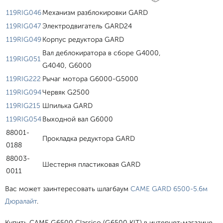
119RIG046
Механизм разблокировки GARD
119RIG047
Электродвигатель GARD24
119RIG049
Корпус редуктора GARD
Вал деблокиратора в сборе G4000,
119RIG051
G4040, G6000
119RIG222
Рычаг мотора G6000-G5000
119RIG094
Червяк G2500
119RIG215
Шпилька GARD
119RIG054
Выходной вал G6000
88001-
Прокладка редуктора GARD
0188
88003-
Шестерня пластиковая GARD
0011
Вас может заинтересовать шлагбаум
CAME GARD 6500-5.6м
Дюралайт
.
Купить CAME G6500 Classico (G6500 KIT) в интернет-магазине