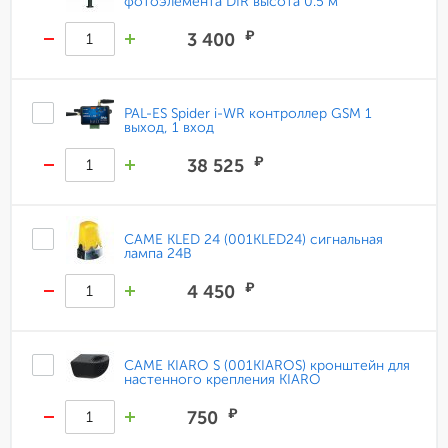
фотоэлемента DIR высота 0.5 м
₽
3 400
PAL-ES Spider i-WR контроллер GSM 1
выход, 1 вход
₽
38 525
CAME KLED 24 (001KLED24) сигнальная
лампа 24В
₽
4 450
CAME KIARO S (001KIAROS) кронштейн для
настенного крепления KIARO
₽
750