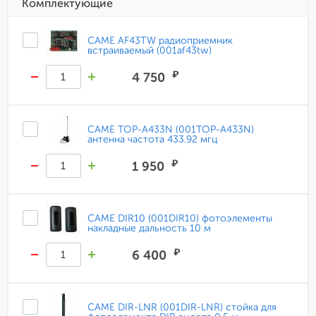
Комплектующие
CAME AF43TW радиоприемник
встраиваемый (001af43tw)
₽
4 750
CAME TOP-A433N (001TOP-A433N)
антенна частота 433.92 мгц
₽
1 950
CAME DIR10 (001DIR10) фотоэлементы
накладные дальность 10 м
₽
6 400
CAME DIR-LNR (001DIR-LNR) стойка для