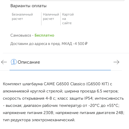
Варианты оплаты
Безналичный
Наличный
Картой
расчет
расчет
на
сайте
Самовывоз -
Бесплатно
Доставим до адреса в пред. МКАД -4 500 ₽
Описание
Хар
Комплект шлагбаума CAME G6500 Classico (G6500 KIT) с
алюминиевой круглой стрелой; ширина проезда 6.5 метров;
скорость открывания 4-8 с; класс защиты IP54; интенсивность
- высокая; диапазон рабочих температур от -20°С до +55°С;
напряжение питания 230В; напряжение питания двигателя 24В;
тип редуктора электромеханический.