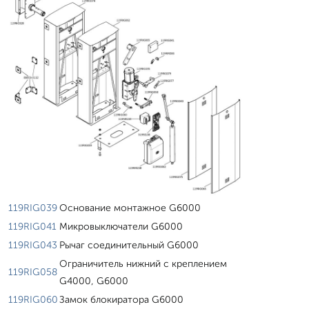
119RIG039
Основание монтажное G6000
119RIG041
Микровыключатели G6000
119RIG043
Рычаг соединительный G6000
Ограничитель нижний с креплением
119RIG058
G4000, G6000
119RIG060
Замок блокиратора G6000