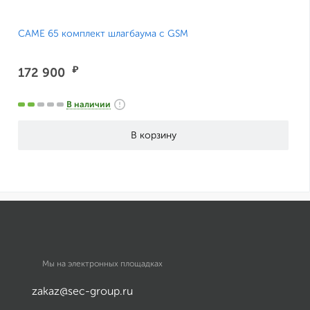
CAME 65 комплект шлагбаума с GSM
₽
172 900
В наличии
Мы на электронных площадках
zakaz@sec-group.ru