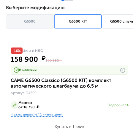
Выберите модификацию
G6500
G6500 KIT
G6500 с пул
-16%
Цена с НДС
158 900
₽
190 680
₽
В наличии
i
CAME G6500 Classico (G6500 KIT) комплект
автоматического шлагбаума до 6.5 м
Артикул:
34399
Монтаж
Подробнее
₽
от 18 750
Нужно дешевле? Снизим цену!
Купить в 1 клик