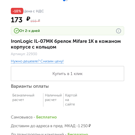
-10%
Цена с НДС
173
₽
193
₽
От 2-х дней
i
IronLogic IL-07MK брелок Mifare 1K в кожаном
корпусе с кольцом
Артикул:
22930
Нужно дешевле? Снизим цену!
Купить в 1 клик
Варианты оплаты
Безналичный
Наличный
Картой
расчет
расчет
на
сайте
Самовывоз -
Бесплатно
Доставим до адреса в пред. МКАД -1 250 ₽
До транспортных компаний -
Бесплатно