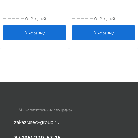
От 2-х дней
От 2-х дней
Мы на электронных площадках
zakaz@sec-group.ru