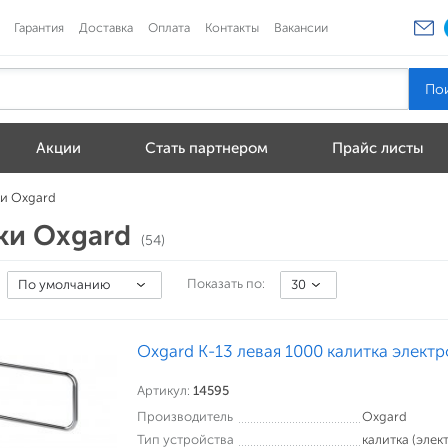
Гарантия
Доставка
Оплата
Контакты
Вакансии
Акции
Стать партнером
Прайс листы
и Oxgard
ки Oxgard
(54)
Показать по:
По умолчанию
30
Oxgard К-13 левая 1000 калитка элект
Артикул:
14595
Производитель
Oxgard
Тип устройства
калитка (эле