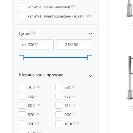
калитка (механическая)
 (24)
калитка (электромеханическая)
 (24)
Цена
Ширина зоны прохода
600
 (10)
620
 (1)
735
 (2)
755
 (1)
800
 (10)
815
 (1)
870
 (2)
900
 (1)
930
 (2)
1000
 (12)
 (10)