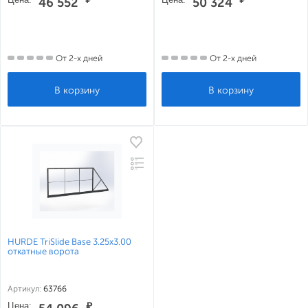
46 552
50 324
От 2-х дней
От 2-х дней
HURDE TriSlide Base 3.25x3.00
откатные ворота
Артикул:
63766
Цена:
₽