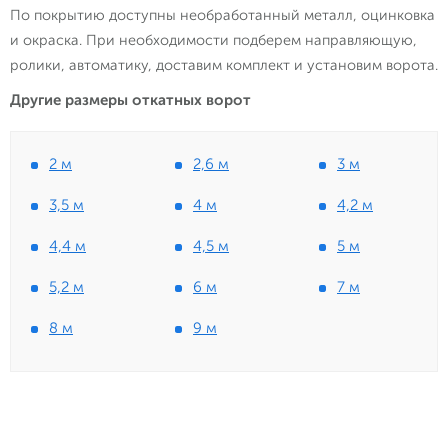
По покрытию доступны необработанный металл, оцинковка
и окраска. При необходимости подберем направляющую,
ролики, автоматику, доставим комплект и установим ворота.
Другие размеры откатных ворот
2 м
2,6 м
3 м
3,5 м
4 м
4,2 м
4,4 м
4,5 м
5 м
5,2 м
6 м
7 м
8 м
9 м