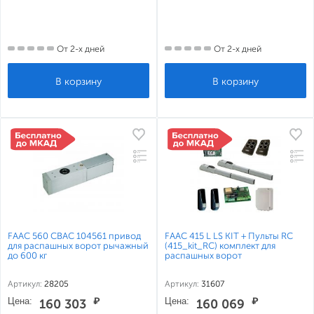
От 2-х дней
От 2-х дней
FAAC 560 CBAC 104561 привод
FAAC 415 L LS KIT + Пульты RC
для распашных ворот рычажный
(415_kit_RC) комплект для
до 600 кг
распашных ворот
Артикул:
28205
Артикул:
31607
Цена:
₽
Цена:
₽
160 303
160 069