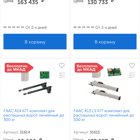
Цена:
₽
Цена:
₽
163 435
130 733
От 2-х дней
От 2-х дней
FAAC 414 KIT комплект для
FAAC 413 LS KIT комплект для
распашных ворот линейный до
распашных ворот линейный до
300 кг
500 кг
Артикул:
31614
Артикул:
31615
Цена:
₽
Цена:
₽