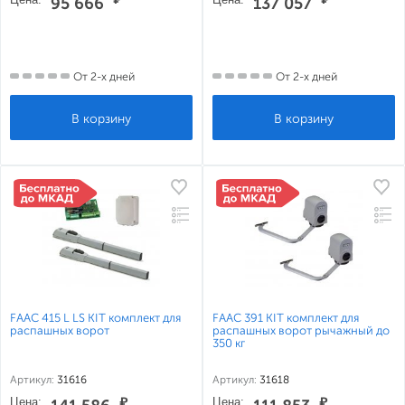
95 666
137 057
От 2-х дней
От 2-х дней
FAAC 415 L LS KIT комплект для
FAAC 391 KIT комплект для
распашных ворот
распашных ворот рычажный до
350 кг
Артикул:
31616
Артикул:
31618
Цена:
₽
Цена:
₽