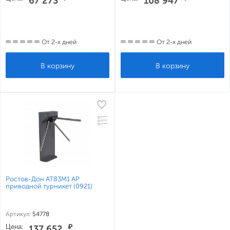
67 273
108 947
От 2-х дней
От 2-х дней
Ростов-Дон АТ83М1 АР
приводной турникет (0921)
Артикул:
54778
Цена:
₽
137 652