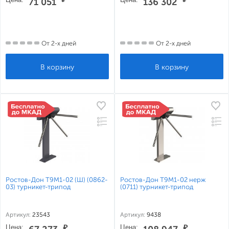
71 051
136 302
От 2-х дней
От 2-х дней
Ростов-Дон Т9М1-02 (Ш) (0862-
Ростов-Дон Т9М1-02 нерж
03) турникет-трипод
(0711) турникет-трипод
Артикул:
23543
Артикул:
9438
Цена:
₽
Цена:
₽