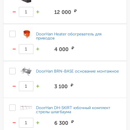
₽
12 000
DoorHan Heater обогреватель для
приводов
₽
4 000
DoorHan BRN-BASE основание монтажное
₽
3 100
DoorHan DH-SKIRT юбочный комплект
стрелы шлагбаума
₽
6 300