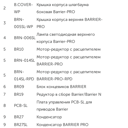
B.COVER-
Крышка корпуса шлагбаума
2
WP
боковая Barrier-PRO
BRN-
Крышка корпуса верхняя BARRIER-
3
005SL-WP
PRO
Лампа светодиодная верхнего
4
BRN-006SL
корпуса Barrier-PRO
5
BR10
Мотор-редуктор с расцепителем
Мотор-редуктор с расцепителем
5
BRN-014SL
BARRIER-PRO
BRN-
Мотор-редуктор с расцепителем
5
014SL-RPD
BARRIER-PRO-RPD
6
BR09
Блок концевиков BARRIER
7
BR19
Редуктор в сборе Barrier/Barrier N
Плата управления PCB-SL для
8
PCB-SL
приводов Barrier
9
BR27
Конденсатор
9
BR27SL
Конденсатор BARRIER PRO