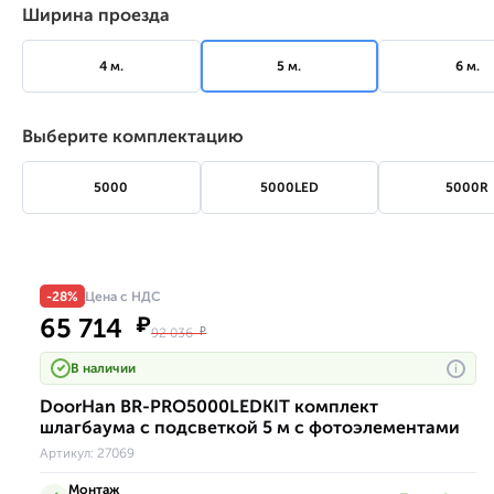
Ширина проезда
4 м.
5 м.
6 м.
Выберите комплектацию
5000
5000LED
5000R
-28%
Цена с НДС
65 714
₽
92 036
₽
В наличии
i
DoorHan BR-PRO5000LEDKIT комплект
шлагбаума с подсветкой 5 м с фотоэлементами
Артикул:
27069
Монтаж