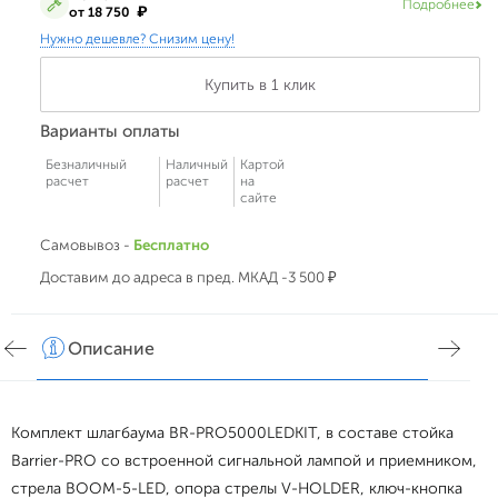
Подробнее
₽
от 18 750
Нужно дешевле? Снизим цену!
Купить в 1 клик
Варианты оплаты
Безналичный
Наличный
Картой
расчет
расчет
на
сайте
Самовывоз -
Бесплатно
Доставим до адреса в пред. МКАД -3 500 ₽
Описание
Хар
Комплект шлагбаума BR-PRO5000LEDKIT, в составе стойка
Barrier-PRO со встроенной сигнальной лампой и приемником,
стрела BOOM-5-LED, опора стрелы V-HOLDER, ключ-кнопка