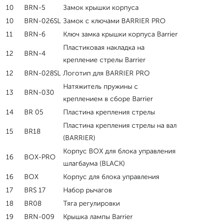
10
BRN-5
Замок крышки корпуса
10
BRN-026SL
Замок с ключами BARRIER PRO
11
BRN-6
Ключ замка крышки корпуса Barrier
Пластиковая накладка на
12
BRN-4
крепление стрелы Barrier
12
BRN-028SL
Логотип для BARRIER PRO
Натяжитель пружины c
13
BRN-030
креплением в сборе Barrier
14
BR 05
Пластина крепления стрелы
Пластина крепления стрелы на вал
15
BR18
(BARRIER)
Корпус BOX для блока управления
16
BOX-PRO
шлагбаума (BLACK)
16
BOX
Корпус для блока управления
17
BRS 17
Набор рычагов
18
BR08
Тяга регулировки
19
BRN-009
Крышка лампы Barrier