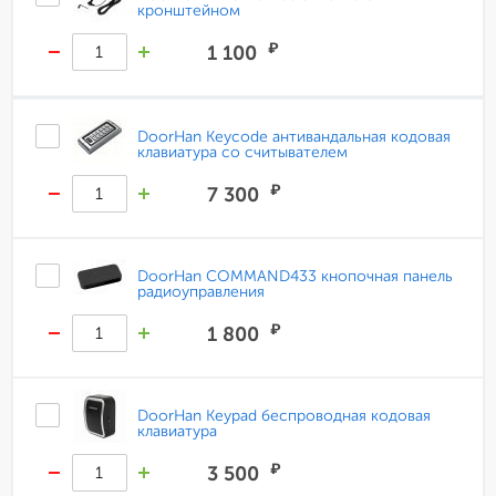
кронштейном
₽
1 100
DoorHan Keycode антивандальная кодовая
клавиатура со считывателем
₽
7 300
DoorHan COMMAND433 кнопочная панель
радиоуправления
₽
1 800
DoorHan Keypad беспроводная кодовая
клавиатура
₽
3 500