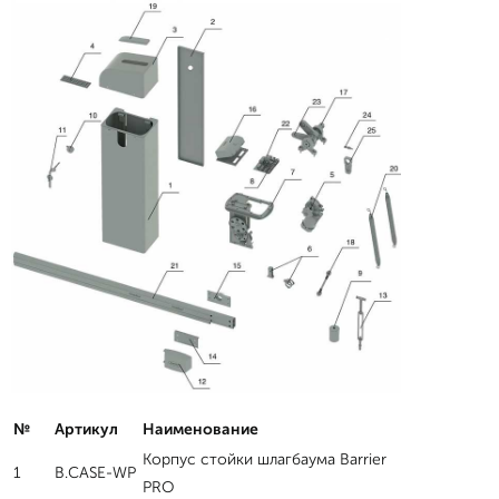
№
Артикул
Наименование
Корпус стойки шлагбаума Barrier
1
B.CASE-WP
PRO