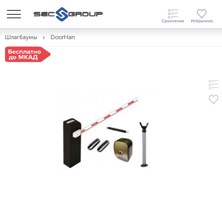
Шлагбаумы
DoorHan