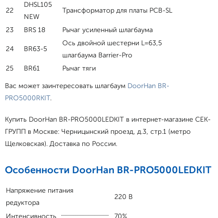
DHSL105
22
Трансформатор для платы PCB-SL
NEW
23
BRS 18
Рычаг усиленный шлагбаума
Ось двойной шестерни L=63,5
24
BR63-5
шлагбаума Barrier-Pro
25
BR61
Рычаг тяги
Вас может заинтересовать шлагбаум
DoorHan BR-
PRO5000RKIT
.
Купить DoorHan BR-PRO5000LEDKIT в интернет-магазине СЕК-
ГРУПП в Москве: Черницынский проезд, д.3, стр.1 (метро
Щелковская). Доставка по России.
Особенности DoorHan BR-PRO5000LEDKIT
Напряжение питания
220 В
редуктора
Интенсивность
70%