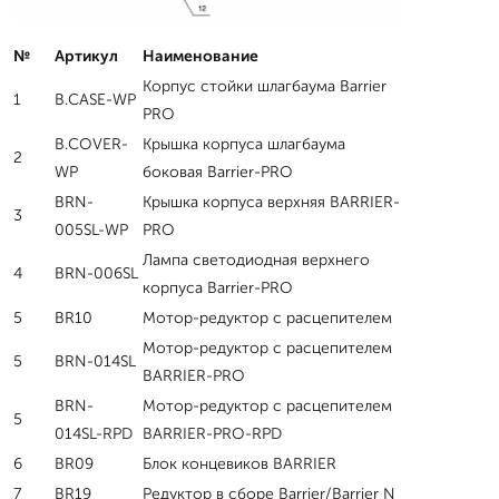
№
Артикул
Наименование
Корпус стойки шлагбаума Barrier
1
B.CASE-WP
PRO
B.COVER-
Крышка корпуса шлагбаума
2
WP
боковая Barrier-PRO
BRN-
Крышка корпуса верхняя BARRIER-
3
005SL-WP
PRO
Лампа светодиодная верхнего
4
BRN-006SL
корпуса Barrier-PRO
5
BR10
Мотор-редуктор с расцепителем
Мотор-редуктор с расцепителем
5
BRN-014SL
BARRIER-PRO
BRN-
Мотор-редуктор с расцепителем
5
014SL-RPD
BARRIER-PRO-RPD
6
BR09
Блок концевиков BARRIER
7
BR19
Редуктор в сборе Barrier/Barrier N