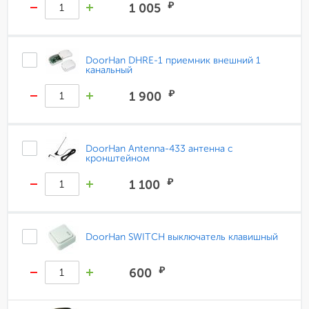
₽
1 005
DoorHan DHRE-1 приемник внешний 1
канальный
₽
1 900
DoorHan Antenna-433 антенна с
кронштейном
₽
1 100
DoorHan SWITCH выключатель клавишный
₽
600