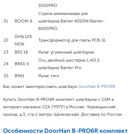
5000PRO
Стрела алюминиевая для
21
BOOM-6
шлагбаума Barrier-6000N/Barrier-
6000PRO
DHSL105
22
Трансформатор для платы PCB-SL
NEW
23
BRS 18
Рычаг усиленный шлагбаума
Ось двойной шестерни L=63,5
24
BR63-5
шлагбаума Barrier-Pro
25
BR61
Рычаг тяги
Вас может заинтересовать шлагбаум
DoorHan B-PRO6R
.
Купить DoorHan B-PRO6R комплект шлагбаума с GSM в
интернет-магазине СЕК-ГРУПП в Москве: Черницынский
проезд, д.3, стр.1 (метро Щелковская). Доставка по России.
Особенности DoorHan B-PRO6R комплект