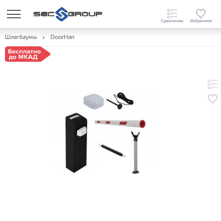
Шлагбаумы
DoorHan