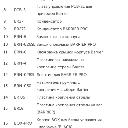
Плата управления PCB-SL для
8
PCB-SL
приводов Barrier
9
BR27
Конденсатор
9
BR27SL
Конденсатор BARRIER PRO
10
BRN-5
Замок крышки корпуса
10
BRN-026SL
Замок с ключами BARRIER PRO
11
BRN-6
Ключ замка крышки корпуса Barrier
Пластиковая накладка на
12
BRN-4
крепление стрелы Barrier
12
BRN-028SL
Логотип для BARRIER PRO
Натяжитель пружины c
13
BRN-030
креплением в сборе Barrier
14
BR 05
Пластина крепления стрелы
Пластина крепления стрелы на вал
15
BR18
(BARRIER)
Корпус BOX для блока управления
16
BOX-PRO
шлагбаума (BLACK)