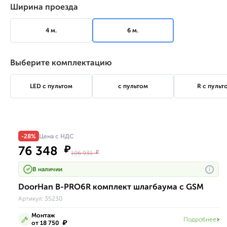
Ширина проезда
4 м.
6 м.
Выберите комплектацию
LED с пультом
с пультом
R с пульт
-28%
Цена с НДС
76 348
₽
106 931
₽
В наличии
i
DoorHan B-PRO6R комплект шлагбаума с GSM
Артикул:
35230
Монтаж
Подробнее
₽
от 18 750