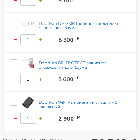
3 100
DoorHan DH-SKIRT юбочный комплект
стрелы шлагбаума
₽
6 300
DoorHan BR-PROTECT защитное
ограждение шлагбаума
₽
5 600
DoorHan WiFi RE приемник внешний 1
канальный
₽
2 900
Состав комплекта и количество