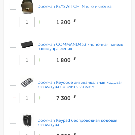
DoorHan KEYSWITCH_N ключ-кнопка
₽
1 200
DoorHan COMMAND433 кнопочная панель
радиоуправления
₽
1 800
DoorHan Keycode антивандальная кодовая
клавиатура со считывателем
₽
7 300
DoorHan Keypad беспроводная кодовая
клавиатура
₽