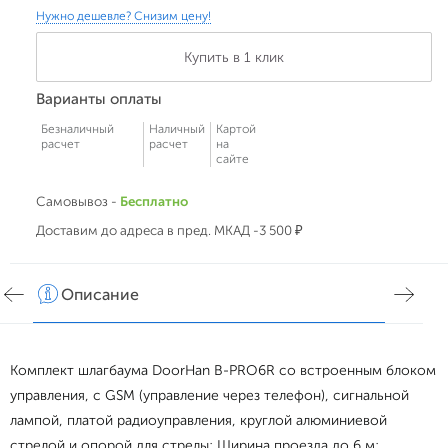
Нужно дешевле? Снизим цену!
Купить в 1 клик
Варианты оплаты
Безналичный
Наличный
Картой
расчет
расчет
на
сайте
Самовывоз -
Бесплатно
Доставим до адреса в пред. МКАД -3 500 ₽
Описание
Хар
Комплект шлагбаума DoorHan B-PRO6R со встроенным блоком
управления, с GSM (управление через телефон), сигнальной
лампой, платой радиоуправления, круглой алюминиевой
стрелой и опорой для стрелы; Ширина проезда до 6 м;