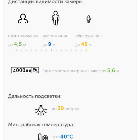
Дистанция видимости камеры:
идентификация
распознание
обнаружение
4,5
9
45
до
м
до
м
до
м
5,6
Читаемость номерных знаков до
м
Дальность подсветки:
30
до
метров
Мин. рабочая температура:
-40°С
от