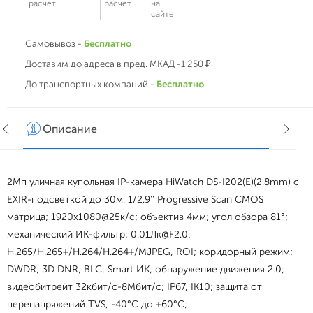
расчет
расчет
на
сайте
Самовывоз -
Бесплатно
Доставим до адреса в пред. МКАД -1 250 ₽
До транспортных компаний -
Бесплатно
Описание
Хар
2Мп уличная купольная IP-камера HiWatch DS-I202(E)(2.8mm) с
EXIR-подсветкой до 30м. 1/2.9'' Progressive Scan CMOS
матрица; 1920x1080@25к/с; объектив 4мм; угол обзора 81°;
механический ИК-фильтр; 0.01Лк@F2.0;
H.265/H.265+/H.264/H.264+/MJPEG, ROI; коридорный режим;
DWDR; 3D DNR; BLC; Smart ИК; обнаружение движения 2.0;
видеобитрейт 32кбит/с-8Мбит/с; IP67, IK10; защита от
перенапряжений TVS, -40°C до +60°C;