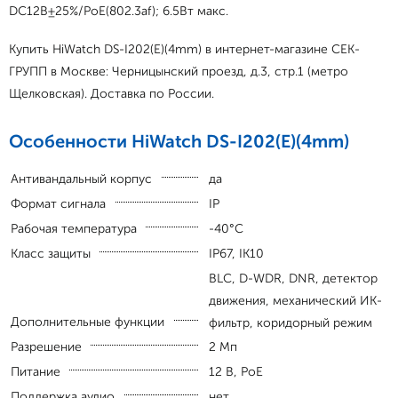
DC12В±25%/PoE(802.3af); 6.5Вт макс.
Купить HiWatch DS-I202(E)(4mm) в интернет-магазине СЕК-
ГРУПП в Москве: Черницынский проезд, д.3, стр.1 (метро
Щелковская). Доставка по России.
Особенности HiWatch DS-I202(E)(4mm)
Антивандальный корпус
да
Формат сигнала
IP
Рабочая температура
-40°С
Класс защиты
IP67, IK10
BLC, D-WDR, DNR, детектор
движения, механический ИК-
Дополнительные функции
фильтр, коридорный режим
Разрешение
2 Мп
Питание
12 В, PoE
Поддержка аудио
нет