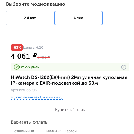
Выберите модификацию
2.8 mm
4 mm
-53%
Цена с НДС
4 061
₽
8 790
₽
От 2-х дней
i
HiWatch DS-I202(E)(4mm) 2Мп уличная купольная
IP-камера с EXIR-подсветкой до 30м
Артикул:
66906
Нужно дешевле? Снизим цену!
Купить в 1 клик
Варианты оплаты
Безналичный
Наличный
Картой