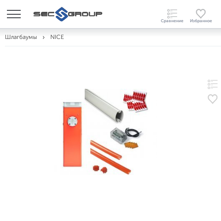
Шлагбаумы
NICE