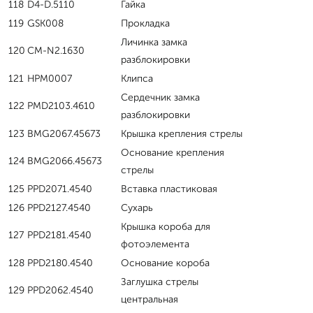
118
D4-D.5110
Гайка
119
GSK008
Прокладка
Личинка замка
120
CM-N2.1630
разблокировки
121
HPM0007
Клипса
Сердечник замка
122
PMD2103.4610
разблокировки
123
BMG2067.45673
Крышка крепления стрелы
Основание крепления
124
BMG2066.45673
стрелы
125
PPD2071.4540
Вставка пластиковая
126
PPD2127.4540
Сухарь
Крышка короба для
127
PPD2181.4540
фотоэлемента
128
PPD2180.4540
Основание короба
Заглушка стрелы
129
PPD2062.4540
центральная