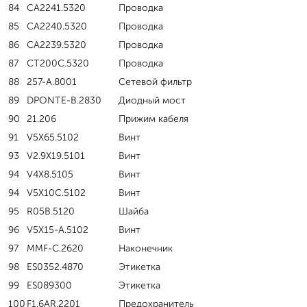
84
CA2241.5320
Проводка
85
CA2240.5320
Проводка
86
CA2239.5320
Проводка
87
CT200C.5320
Проводка
88
257-A.8001
Сетевой фильтр
89
DPONTE-B.2830
Диодный мост
90
21.206
Прижим кабеля
91
V5X65.5102
Винт
93
V2.9X19.5101
Винт
94
V4X8.5105
Винт
94
V5X10C.5102
Винт
95
R05B.5120
Шайба
96
V5X15-A.5102
Винт
97
MMF-C.2620
Наконечник
98
ES0352.4870
Этикетка
99
ES089300
Этикетка
100
F1.6AR.2201
Предохранитель