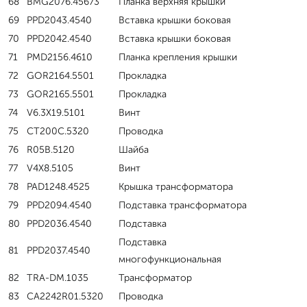
68
BMG2076.45673
Планка верхняя крышки
69
PPD2043.4540
Вставка крышки боковая
70
PPD2042.4540
Вставка крышки боковая
71
PMD2156.4610
Планка крепления крышки
72
GOR2164.5501
Прокладка
73
GOR2165.5501
Прокладка
74
V6.3X19.5101
Винт
75
CT200C.5320
Проводка
76
R05B.5120
Шайба
77
V4X8.5105
Винт
78
PAD1248.4525
Крышка трансформатора
79
PPD2094.4540
Подставка трансформатора
80
PPD2036.4540
Подставка
Подставка
81
PPD2037.4540
многофункциональная
82
TRA-DM.1035
Трансформатор
83
CA2242R01.5320
Проводка