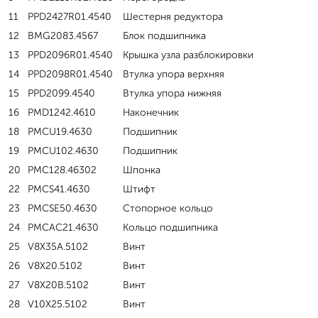
11
PPD2427R01.4540
Шестерня редуктора
12
BMG2083.4567
Блок подшипника
13
PPD2096R01.4540
Крышка узла разблокировки
14
PPD2098R01.4540
Втулка упора верхняя
15
PPD2099.4540
Втулка упора нижняя
16
PMD1242.4610
Наконечник
18
PMCU19.4630
Подшипник
19
PMCU102.4630
Подшипник
20
PMC128.46302
Шпонка
22
PMCS41.4630
Штифт
23
PMCSE50.4630
Стопорное кольцо
24
PMCAC21.4630
Кольцо подшипника
25
V8X35A.5102
Винт
26
V8X20.5102
Винт
27
V8X20B.5102
Винт
28
V10X25.5102
Винт