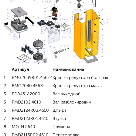
Артикул
Наименование
1
BMG2039R01.45672
Крышка редуктора большая
2
BMG2040.45672
Крышка редуктора малая
3
PD0431A2000
Вал выходной
5
PMD2102.4610
Вал разблокировки
6
PMD2124R03.4610
Штифт
7
PMD2123R01.4610
Втулка
8
MO-N.2640
Пружина
9
PMD2115R02.4610
Перегородка