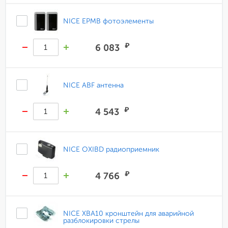
NICE EPMB фотоэлементы
₽
6 083
NICE ABF антенна
₽
4 543
NICE OXIBD радиоприемник
₽
4 766
NICE XBA10 кронштейн для аварийной
разблокировки стрелы