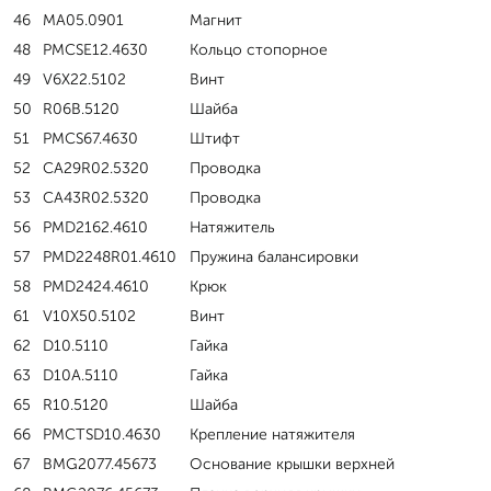
46
MA05.0901
Магнит
48
PMCSE12.4630
Кольцо стопорное
49
V6X22.5102
Винт
50
R06B.5120
Шайба
51
PMCS67.4630
Штифт
52
CA29R02.5320
Проводка
53
CA43R02.5320
Проводка
56
PMD2162.4610
Натяжитель
57
PMD2248R01.4610
Пружина балансировки
58
PMD2424.4610
Крюк
61
V10X50.5102
Винт
62
D10.5110
Гайка
63
D10A.5110
Гайка
65
R10.5120
Шайба
66
PMCTSD10.4630
Крепление натяжителя
67
BMG2077.45673
Основание крышки верхней