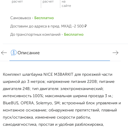
расчет
расчет
на
сайте
Самовывоз -
Бесплатно
Доставим до адреса в пред. МКАД -2 500 ₽
До транспортных компаний -
Бесплатно
Описание
Хар
Комплект шлагбаума NICE M3BARKIT для проезжей части
шириной до 3 метров; напряжение питания 220В; питание
двигателя 24В; тип двигателя: электромеханический;
интенсивность 100%; максимальная ширина проезда 3 м.;
BlueBUS, OPERA, Solemyo, SM; встроенный блок управления и
монтажное основание; обнаружение препятствий, плавный
пуск/остановка, изменение скорости работы,
самодиагностика, простая и удобная разблокировка,