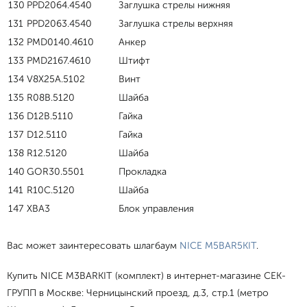
130
PPD2064.4540
Заглушка стрелы нижняя
131
PPD2063.4540
Заглушка стрелы верхняя
132
PMD0140.4610
Анкер
133
PMD2167.4610
Штифт
134
V8X25A.5102
Винт
135
R08B.5120
Шайба
136
D12B.5110
Гайка
137
D12.5110
Гайка
138
R12.5120
Шайба
140
GOR30.5501
Прокладка
141
R10C.5120
Шайба
147
XBA3
Блок управления
Вас может заинтересовать шлагбаум
NICE M5BAR5KIT
.
Купить NICE M3BARKIT (комплект) в интернет-магазине СЕК-
ГРУПП в Москве: Черницынский проезд, д.3, стр.1 (метро