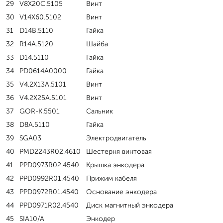
29
V8X20C.5105
Винт
30
V14X60.5102
Винт
31
D14B.5110
Гайка
32
R14A.5120
Шайба
33
D14.5110
Гайка
34
PD0614A0000
Гайка
35
V4.2X13A.5101
Винт
36
V4.2X25A.5101
Винт
37
GOR-K.5501
Сальник
38
D8A.5110
Гайка
39
SGA03
Электродвигатель
40
PMD2243R02.4610
Шестерня винтовая
41
PPD0973R02.4540
Крышка энкодера
42
PPD0992R01.4540
Прижим кабеля
43
PPD0972R01.4540
Основание энкодера
44
PPD0971R02.4540
Диск магнитный энкодера
45
SIA10/A
Энкодер