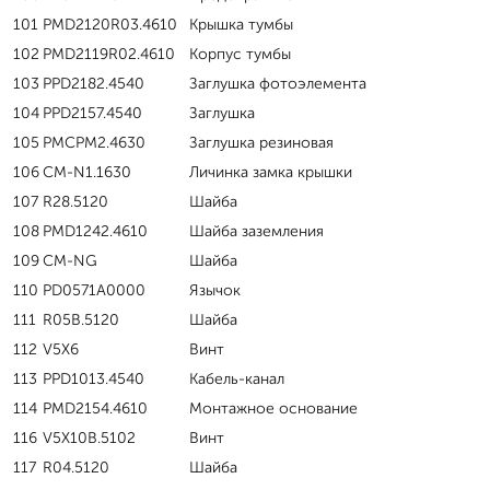
101
PMD2120R03.4610
Крышка тумбы
102
PMD2119R02.4610
Корпус тумбы
103
PPD2182.4540
Заглушка фотоэлемента
104
PPD2157.4540
Заглушка
105
PMCPM2.4630
Заглушка резиновая
106
CM-N1.1630
Личинка замка крышки
107
R28.5120
Шайба
108
PMD1242.4610
Шайба заземления
109
CM-NG
Шайба
110
PD0571A0000
Язычок
111
R05B.5120
Шайба
112
V5X6
Винт
113
PPD1013.4540
Кабель-канал
114
PMD2154.4610
Монтажное основание
116
V5X10B.5102
Винт
117
R04.5120
Шайба