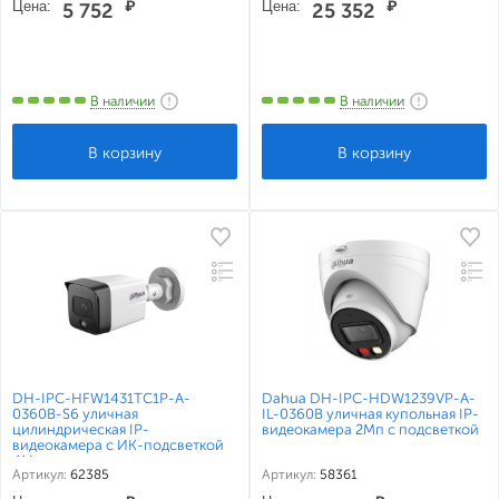
Цена:
₽
Цена:
₽
5 752
25 352
В наличии
В наличии
DH-IPC-HFW1431TC1P-A-
Dahua DH-IPC-HDW1239VP-A-
0360B-S6 уличная
IL-0360B уличная купольная IP-
цилиндрическая IP-
видеокамера 2Мп с подсветкой
видеокамера с ИК-подсветкой
4Мп
Артикул:
62385
Артикул:
58361