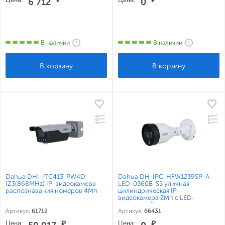
6 712
0
В наличии
В наличии
Dahua DHI-ITC413-PW4D-
Dahua DH-IPC-HFW1239SP-A-
IZ3(868MHz) IP-видеокамера
LED-0360B-S5 уличная
распознавания номеров 4Мп
цилиндрическая IP-
видеокамера 2Мп с LED-
подсветкой
Артикул:
61712
Артикул:
66431
Цена:
₽
Цена:
₽