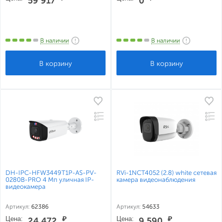
59 917
0
В наличии
В наличии
DH-IPC-HFW3449T1P-AS-PV-
RVi-1NCT4052 (2.8) white сетевая
0280B-PRO 4 Mп уличная IP-
камера видеонаблюдения
видеокамера
Артикул:
62386
Артикул:
54633
Цена:
₽
Цена:
₽
24 472
9 590