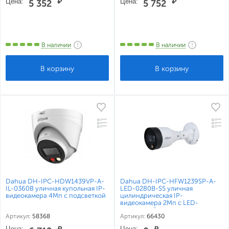
Цена:
₽
Цена:
₽
5 352
5 752
В наличии
В наличии
Dahua DH-IPC-HDW1439VP-A-
Dahua DH-IPC-HFW1239SP-A-
IL-0360B уличная купольная IP-
LED-0280B-S5 уличная
видеокамера 4Мп с подсветкой
цилиндрическая IP-
видеокамера 2Мп с LED-
подсветкой
Артикул:
58368
Артикул:
66430
Цена:
₽
Цена:
₽