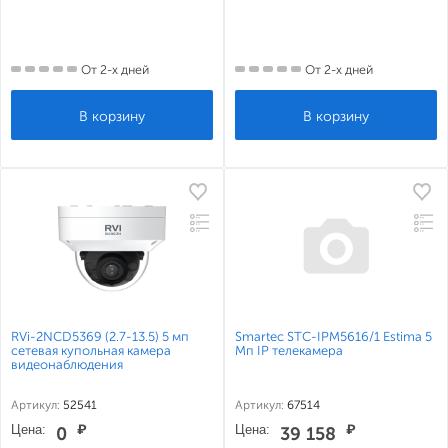
От 2-х дней
От 2-х дней
RVi-2NCD5369 (2.7-13.5) 5 мп
Smartec STC-IPM5616/1 Estima 5
сетевая купольная камера
Мп IP телекамера
видеонаблюдения
Артикул:
52541
Артикул:
67514
Цена:
₽
Цена:
₽
0
39 158