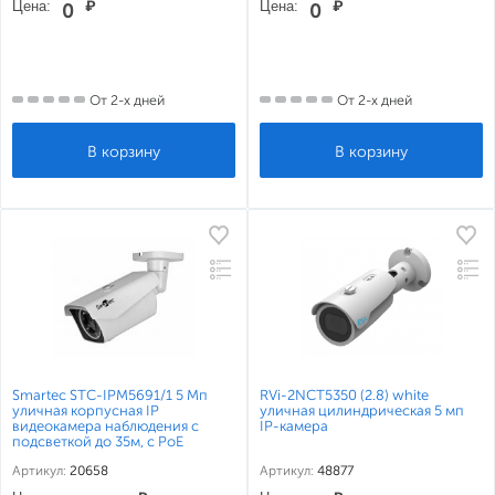
Цена:
₽
Цена:
₽
0
0
От 2-х дней
От 2-х дней
Smartec STC-IPM5691/1 5 Мп
RVi-2NCT5350 (2.8) white
уличная корпусная IP
уличная цилиндрическая 5 мп
видеокамера наблюдения с
IP-камера
подсветкой до 35м, c PoE
Артикул:
20658
Артикул:
48877