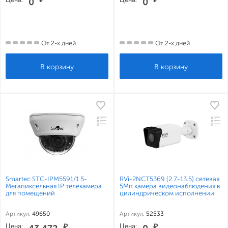
0
0
От 2-х дней
От 2-х дней
Smartec STC-IPM5591/1 5-
RVi-2NCT5369 (2.7-13.5) сетевая
Мегапиксельная IP телекамера
5Мп камера видеонаблюдения в
для помещений
цилиндрическом исполнении
Артикул:
49650
Артикул:
52533
Цена:
₽
Цена:
₽