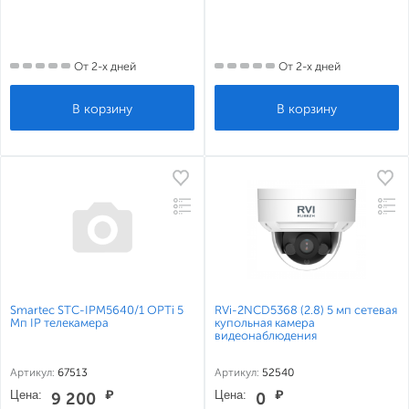
От 2-х дней
От 2-х дней
Smartec STC-IPM5640/1 OPTi 5
RVi-2NCD5368 (2.8) 5 мп сетевая
Мп IP телекамера
купольная камера
видеонаблюдения
Артикул:
67513
Артикул:
52540
Цена:
₽
Цена:
₽
9 200
0