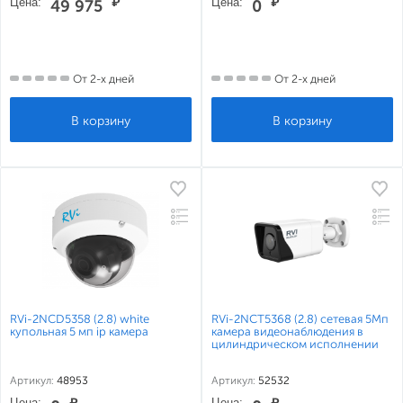
Цена:
₽
Цена:
₽
49 975
0
От 2-х дней
От 2-х дней
RVi-2NCD5358 (2.8) white
RVi-2NCT5368 (2.8) сетевая 5Мп
купольная 5 мп ip камера
камера видеонаблюдения в
цилиндрическом исполнении
Артикул:
48953
Артикул:
52532
Цена:
₽
Цена:
₽