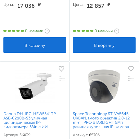
Цена:
₽
Цена:
₽
17 036
12 857
В наличии
В наличии
Dahua DH-IPC-HFW5541TP-
Space Technology ST-VA5645
ASE-0280B-S3 уличная
URBAN, (мото объектив 2,8-12
цилиндрическая IP-
mm), PRO STARLIGHT 5Мп
видеокамера 5Мп с ИИ
уличная купольная IP-камера
Артикул:
56039
Артикул:
65706