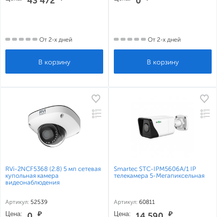
43 472
0
От 2-х дней
От 2-х дней
RVi-2NCF5368 (2.8) 5 мп сетевая
Smartec STC-IPM5606A/1 IP
купольная камера
телекамера 5-Мегапиксельная
видеонаблюдения
Артикул:
52539
Артикул:
60811
Цена:
₽
Цена:
₽
0
14 590