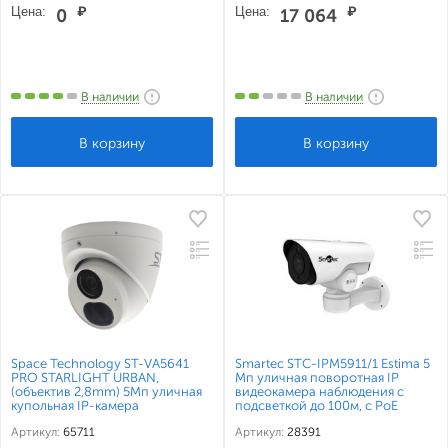
Цена:
₽
Цена:
₽
0
17 064
В наличии
В наличии
Space Technology ST-VA5641
Smartec STC-IPM5911/1 Estima 5
PRO STARLIGHT URBAN,
Мп уличная поворотная IP
(объектив 2,8mm) 5Мп уличная
видеокамера наблюдения с
купольная IP-камера
подсветкой до 100м, c PoE
Артикул:
65711
Артикул:
28391